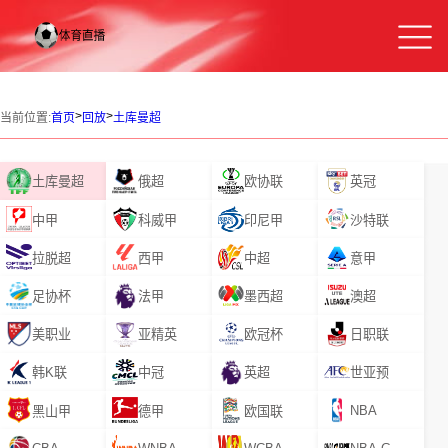
>
>
当前位置:
首页
回放
土库曼超
土库曼超
俄超
欧协联
英冠
中甲
科威甲
印尼甲
沙特联
拉脱超
西甲
中超
意甲
足协杯
法甲
墨西超
澳超
美职业
亚精英
欧冠杯
日职联
韩K联
中冠
英超
世亚预
NBA
黑山甲
德甲
欧国联