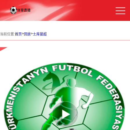
>
>
当前位置:
首页
回放
土库曼超