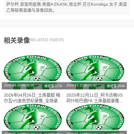
萨尔杯,意篮明星赛,希腊A EKASK,塔北杯,芬兰Korisliiga 女子,奥篮
乙等联赛直播与录像回放。
相关录像
RELATED VIDEOS
2026-04-26 08:30:00
2025-12-11 05:00:00
播放量:1735
播放量:2546
2026年04月26日_土库曼超 梅
2025年12月11日_阿卡达格VS
尔瓦VS金色世纪录像_全场录像
阿什哈巴德FK 土库曼超录像_
【全场回放】
全场录像【全场回放】