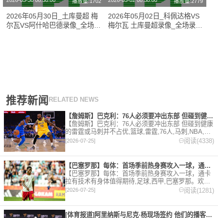
2026-05-30 08:30:00
2026-05-02 08:30:00
播放量:1702
播放量:2779
2026年05月30日_土库曼超 梅
2026年05月02日_科佩达格VS
尔瓦VS阿什哈巴德录像_全场录
梅尔瓦 土库曼超录像_全场录像
像【全场回放】
【全场回放】
推荐新闻
RELATED NEWS
【詹姆斯】巴克利：76人必须要冲出东部 但碰到健康的雷霆或马
【詹姆斯】巴克利：76人必须要冲出东部 但碰到健康
的雷霆或马刺并不占优,篮球,雷霆,76人,马刺,NBA,詹
姆斯。欢迎收藏本站，24小时为你更新最新的足球，
阅读(4338)
[2026-07-25]
篮球体育资讯。
【巴塞罗那】每体：首场季前热身赛攻入一球，通卡拉有技术有身体
【巴塞罗那】每体：首场季前热身赛攻入一球，通卡
拉有技术有身体值得期待,足球,西甲,巴塞罗那。欢迎
收藏本站，24小时为你更新最新的足球，篮球体育资
阅读(1281)
[2026-07-25]
讯。
[体育报道]阿里纳斯与尼克·杨现场签约 他们的播客节目正式回