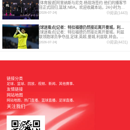
[体育报道]阿里纳斯与尼克·杨现场签约 他们的播客节
目正式回归,篮球,NBA。欢迎收藏本站，24小时为你
更新最新的足球，篮球体育资讯。
阅读(1443)
[2026-07-24]
[球迷看点]记者：特拉福德仍然接近离开曼城，利兹联领跑球员争
[球迷看点]记者：特拉福德仍然接近离开曼城，利兹
联领跑球员争夺战,足球,英超,曼城,利兹联,转会。欢
迎收藏本站，24小时为你更新最新的足球，篮球体育
阅读(4431)
[2026-07-24]
资讯。
链接分类
足球
篮球
回放
视频
新闻
其他赛事
友情链接
网站地图
网站地图
热门直播
篮球直播
足球直播
关注我们