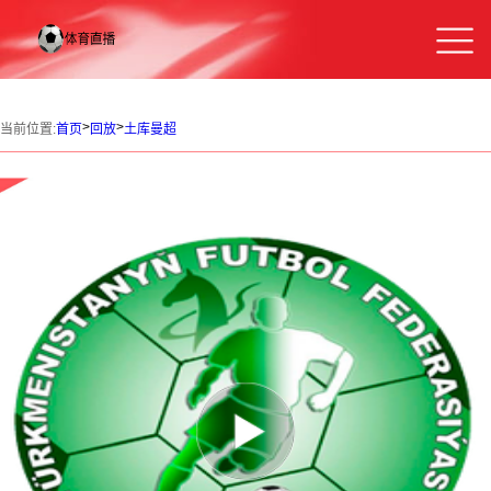
>
>
当前位置:
首页
回放
土库曼超