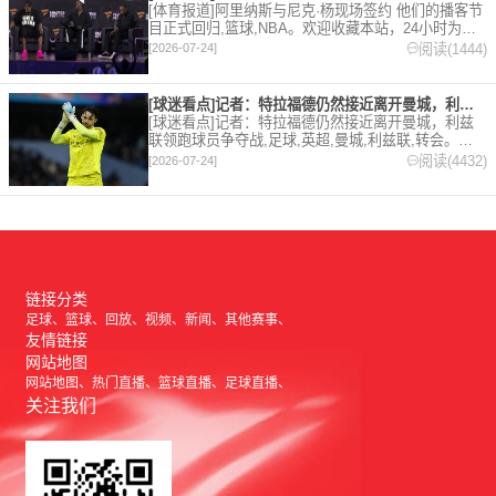
[体育报道]阿里纳斯与尼克·杨现场签约 他们的播客节
目正式回归,篮球,NBA。欢迎收藏本站，24小时为你
更新最新的足球，篮球体育资讯。
阅读(1444)
[2026-07-24]
[球迷看点]记者：特拉福德仍然接近离开曼城，利兹联领跑球员争
[球迷看点]记者：特拉福德仍然接近离开曼城，利兹
联领跑球员争夺战,足球,英超,曼城,利兹联,转会。欢
迎收藏本站，24小时为你更新最新的足球，篮球体育
阅读(4432)
[2026-07-24]
资讯。
链接分类
足球
篮球
回放
视频
新闻
其他赛事
友情链接
网站地图
网站地图
热门直播
篮球直播
足球直播
关注我们