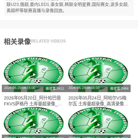
联U23,俄超,委内LED1,泰女联,韩联全明星赛,国际赛女,波多女超,
奥超杯等联赛直播与录像回放。
相关录像
RELATED VIDEOS
2026-05-20 08:15:00
2026-05-24 08:00:00
播放量:3411
播放量:2484
2026年05月20日_阿什哈巴德
2026年05月24日_阿哈尔VS梅
FKVS萨格丹 土库曼超录像_高
尔瓦 土库曼超录像_高清录像
清录像【全场回放】
【全场回放】