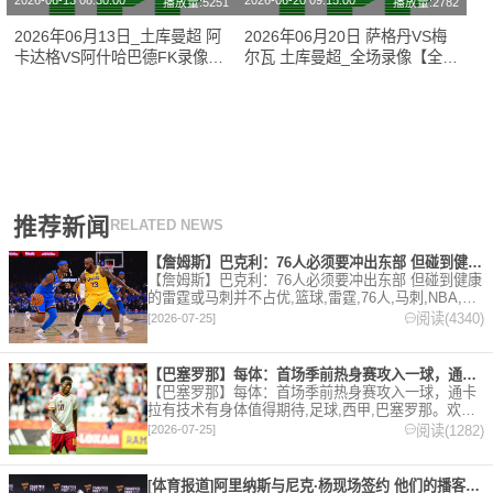
2026-06-13 08:30:00
2026-06-20 09:15:00
播放量:5251
播放量:2782
2026年06月13日_土库曼超 阿
2026年06月20日 萨格丹VS梅
卡达格VS阿什哈巴德FK录像_
尔瓦 土库曼超_全场录像【全场
全场录像【高清回放】
回放】
推荐新闻
RELATED NEWS
【詹姆斯】巴克利：76人必须要冲出东部 但碰到健康的雷霆或马
【詹姆斯】巴克利：76人必须要冲出东部 但碰到健康
的雷霆或马刺并不占优,篮球,雷霆,76人,马刺,NBA,詹
姆斯。欢迎收藏本站，24小时为你更新最新的足球，
阅读(4340)
[2026-07-25]
篮球体育资讯。
【巴塞罗那】每体：首场季前热身赛攻入一球，通卡拉有技术有身体
【巴塞罗那】每体：首场季前热身赛攻入一球，通卡
拉有技术有身体值得期待,足球,西甲,巴塞罗那。欢迎
收藏本站，24小时为你更新最新的足球，篮球体育资
阅读(1282)
[2026-07-25]
讯。
[体育报道]阿里纳斯与尼克·杨现场签约 他们的播客节目正式回