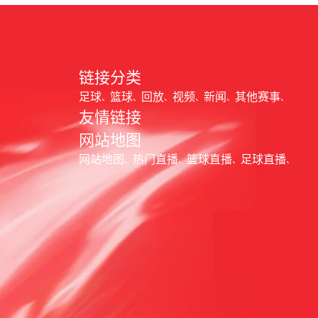
链接分类
足球
篮球
回放
视频
新闻
其他赛事
友情链接
网站地图
网站地图
热门直播
篮球直播
足球直播