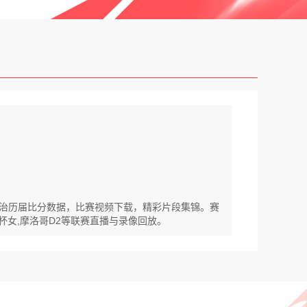
纳比治历届比分数据，比赛视频下载，精彩片段集锦。赛
洲杯女,摩洛哥D2等联赛直播与录像回放。