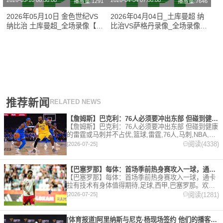
2026-05-10 08:30:00
2026-04-04 07:00:00
播放量:1291
播放量:7646
2026年05月10日 金色世纪VS
2026年04月04日_土库曼超 纳
纳比治 土库曼超_全场录像【全
比治VS萨格丹录像_全场录像
场回放】
【高清回放】
推荐新闻
RELATED NEWS
【詹姆斯】巴克利：76人必须要冲出东部 但碰到健康的雷霆或马
【詹姆斯】巴克利：76人必须要冲出东部 但碰到健康
的雷霆或马刺并不占优,篮球,雷霆,76人,马刺,NBA,詹
姆斯。欢迎收藏本站，24小时为你更新最新的足球，
阅读(4338)
[2026-07-25]
篮球体育资讯。
【巴塞罗那】每体：首场季前热身赛攻入一球，通卡拉有技术有身体
【巴塞罗那】每体：首场季前热身赛攻入一球，通卡
拉有技术有身体值得期待,足球,西甲,巴塞罗那。欢迎
收藏本站，24小时为你更新最新的足球，篮球体育资
阅读(1281)
[2026-07-25]
讯。
[体育报道]阿里纳斯与尼克·杨现场签约 他们的播客节目正式回