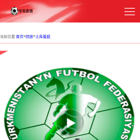
>
>
当前位置:
首页
回放
土库曼超