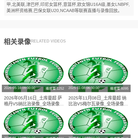
甲,北美联,津巴杯,印尼女篮杯,意篮杯,欧女锦U16A级,墨女LNBPF,
美洲杯资格赛,巴保女联U20,NCAAB等联赛直播与录像回放。
相关录像
RELATED VIDEOS
2026-05-16 09:00:00
2025-11-08 06:30:00
播放量:1252
播放量:6095
2026年05月16日_土库曼超 萨
2025年11月08日_土库曼超 纳
格丹VS纳比治录像_全场录像
比治VS梅尔瓦录像_全场录像
【全场回放】
【高清回放】