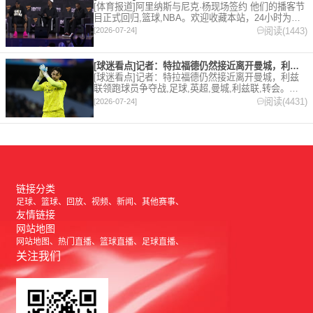
[体育报道]阿里纳斯与尼克·杨现场签约 他们的播客节
目正式回归,篮球,NBA。欢迎收藏本站，24小时为你
更新最新的足球，篮球体育资讯。
阅读(1443)
[2026-07-24]
[球迷看点]记者：特拉福德仍然接近离开曼城，利兹联领跑球员争
[球迷看点]记者：特拉福德仍然接近离开曼城，利兹
联领跑球员争夺战,足球,英超,曼城,利兹联,转会。欢
迎收藏本站，24小时为你更新最新的足球，篮球体育
阅读(4431)
[2026-07-24]
资讯。
链接分类
足球
篮球
回放
视频
新闻
其他赛事
友情链接
网站地图
网站地图
热门直播
篮球直播
足球直播
关注我们