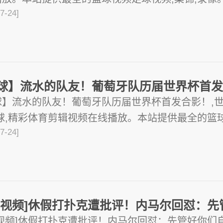
7-24]
球】流水的队友！葡萄牙队历届世界杯首发
】流水的队友！葡萄牙队历届世界杯首发合影！,世界杯
球,精彩体育剪辑视频在线播放。本站提供最全的篮球
7-24]
荐视频]休假打扑克遭批评！内马尔回怼：
视频]休假打扑克遭批评！内马尔回怼：先管好你们自己