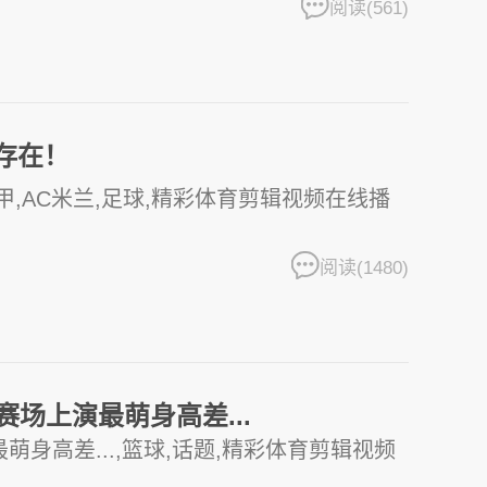
阅读(561)
存在！
,AC米兰,足球,精彩体育剪辑视频在线播
阅读(1480)
场上演最萌身高差...
身高差...,篮球,话题,精彩体育剪辑视频
。