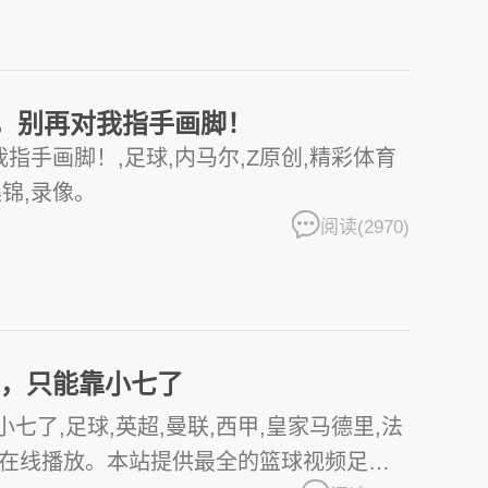
牌，别再对我指手画脚！
指手画脚！,足球,内马尔,Z原创,精彩体育
锦,录像。
阅读(2970)
货，只能靠小七了
七了,足球,英超,曼联,西甲,皇家马德里,法
视频在线播放。本站提供最全的篮球视频足球