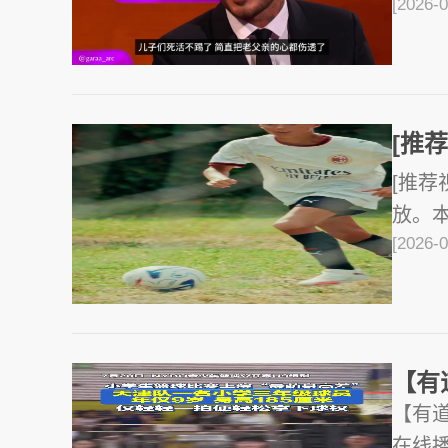
[2026-0
视频,
[推
[推荐
放。
[2026-0
【有
【有道
在线