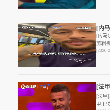
[内
[内马
剪辑
[2026-0
[法
[法甲
甲,巴