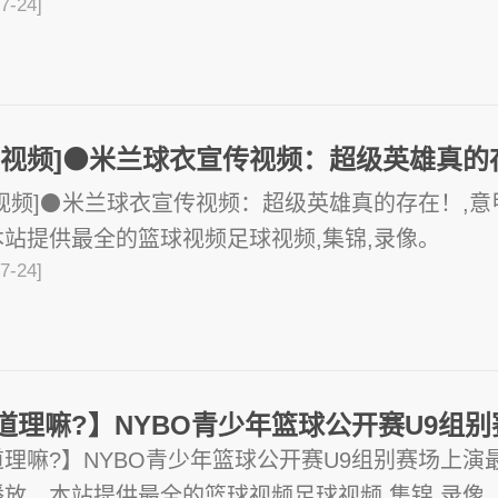
7-24]
集锦,录像。
荐视频]⚫米兰球衣宣传视频：超级英雄真的
视频]⚫米兰球衣宣传视频：超级英雄真的存在！,意甲
本站提供最全的篮球视频足球视频,集锦,录像。
7-24]
道理嘛?】NYBO青少年篮球公开赛U9组别赛
理嘛?】NYBO青少年篮球公开赛U9组别赛场上演最萌
播放。本站提供最全的篮球视频足球视频,集锦,录像