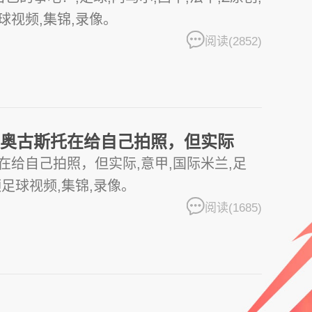
视频,集锦,录像。
阅读(2852)
奥古斯托在给自己拍照，但实际
给自己拍照，但实际,意甲,国际米兰,足
足球视频,集锦,录像。
阅读(1685)