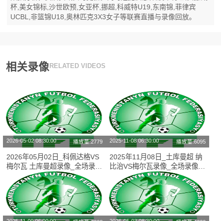
杯,美女锦标,沙世欧预,女亚杯,挪超,科威特U19,东南锦,菲律宾
UCBL,非篮锦U18,奥林匹克3X3女子等联赛直播与录像回放。
相关录像
RELATED VIDEOS
2026-05-02 08:30:00
2025-11-08 06:30:00
播放量:2779
播放量:6095
2026年05月02日_科佩达格VS
2025年11月08日_土库曼超 纳
梅尔瓦 土库曼超录像_全场录像
比治VS梅尔瓦录像_全场录像
【全场回放】
【高清回放】