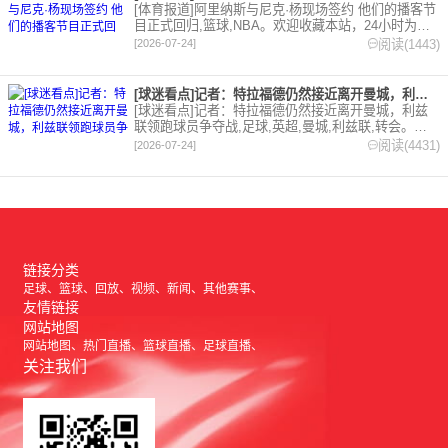
[体育报道]阿里纳斯与尼克·杨现场签约 他们的播客节
目正式回归,篮球,NBA。欢迎收藏本站，24小时为你
更新最新的足球，篮球体育资讯。
阅读(1443)
[2026-07-24]
[球迷看点]记者：特拉福德仍然接近离开曼城，利兹联领跑球员争
[球迷看点]记者：特拉福德仍然接近离开曼城，利兹
联领跑球员争夺战,足球,英超,曼城,利兹联,转会。欢
迎收藏本站，24小时为你更新最新的足球，篮球体育
阅读(4431)
[2026-07-24]
资讯。
链接分类
足球
篮球
回放
视频
新闻
其他赛事
友情链接
网站地图
网站地图
热门直播
篮球直播
足球直播
关注我们