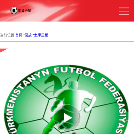
>
>
当前位置:
首页
回放
土库曼超