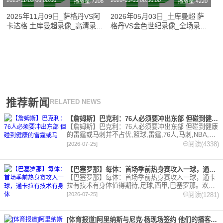
2025-11-09 06:00:00
2026-05-03 08:30:00
播放量:7208
播放量:4220
2025年11月09日_萨格丹VS阿
2026年05月03日_土库曼超 萨
卡达格 土库曼超录像_高清录像
格丹VS金色世纪录像_全场录像
【全场回放】
【高清回放】
推荐新闻
RELATED NEWS
【詹姆斯】巴克利：76人必须要冲出东部 但碰到健康的雷霆或马
【詹姆斯】巴克利：76人必须要冲出东部 但碰到健康
的雷霆或马刺并不占优,篮球,雷霆,76人,马刺,NBA,詹
姆斯。欢迎收藏本站，24小时为你更新最新的足球，
阅读(4338)
[2026-07-25]
篮球体育资讯。
【巴塞罗那】每体：首场季前热身赛攻入一球，通卡拉有技术有身体
【巴塞罗那】每体：首场季前热身赛攻入一球，通卡
拉有技术有身体值得期待,足球,西甲,巴塞罗那。欢迎
收藏本站，24小时为你更新最新的足球，篮球体育资
阅读(1281)
[2026-07-25]
讯。
[体育报道]阿里纳斯与尼克·杨现场签约 他们的播客节目正式回