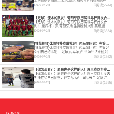
上演最萌身高差...,篮球,话题,精彩体育剪辑视频在线
播放。本站提供最全的篮球视频足球视频,集锦,录
阅读(2244)
[2026-07-24]
像。
【足球】流水的队友！葡萄牙队历届世界杯首发合影！
【足球】流水的队友！葡萄牙队历届世界杯首发合
影！,世界杯,C罗,葡萄牙,利雅得胜利,B费,英超,曼联,
足球,精彩体育剪辑视频在线播放。本站提供最全的篮
阅读(3634)
[2026-07-24]
球视频足球视频,集锦,录像。
[推荐视频]休假打扑克遭批评！内马尔回怼：先管好你们自己的事
[推荐视频]休假打扑克遭批评！内马尔回怼：先管好
你们自己的事吧！,足球,内马尔,西甲,法甲,Z原创,精彩
体育剪辑视频在线播放。本站提供最全的篮球视频足
阅读(2852)
[2026-07-24]
球视频,集锦,录像。
【你怎么看？】原来你是这样的人！恩里克以为奥古斯托在给自己拍
【你怎么看？】原来你是这样的人！恩里克以为奥古
斯托在给自己拍照，但实际,意甲,国际米兰,足球,精彩
体育剪辑视频在线播放。本站提供最全的篮球视频足
阅读(1685)
[2026-07-23]
球视频,集锦,录像。
链接分类