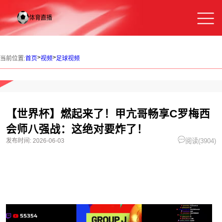
>
>
当前位置:
首页
视频
足球视频
【世界杯】燃起来了！甲亢哥畅享C罗梅西
会师八强战：这绝对要炸了！
发布时间:
2026-06-03
阅读(
3904)