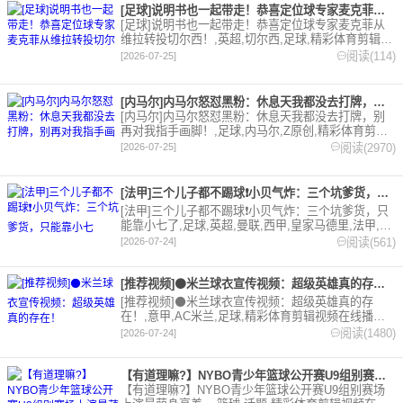
[足球]说明书也一起带走！恭喜定位球专家麦克菲从维拉转投切尔
[足球]说明书也一起带走！恭喜定位球专家麦克菲从
维拉转投切尔西！,英超,切尔西,足球,精彩体育剪辑视
频在线播放。本站提供最全的篮球视频足球视频,集
阅读(114)
[2026-07-25]
锦,录像。
[内马尔]内马尔怒怼黑粉：休息天我都没去打牌，别再对我指手画
[内马尔]内马尔怒怼黑粉：休息天我都没去打牌，别
再对我指手画脚！,足球,内马尔,Z原创,精彩体育剪辑
视频在线播放。本站提供最全的篮球视频足球视频,集
阅读(2970)
[2026-07-25]
锦,录像。
[法甲]三个儿子都不踢球❗️小贝气炸：三个坑爹货，只能靠小七
[法甲]三个儿子都不踢球❗️小贝气炸：三个坑爹货，只
能靠小七了,足球,英超,曼联,西甲,皇家马德里,法甲,巴
黎圣日耳曼,世界杯,英格兰,Z原创,精彩体育剪辑视频
阅读(561)
[2026-07-24]
在线播放。本站提供最全的篮球视频足球视频,集锦,
录像。
[推荐视频]⚫米兰球衣宣传视频：超级英雄真的存在！
[推荐视频]⚫米兰球衣宣传视频：超级英雄真的存
在！,意甲,AC米兰,足球,精彩体育剪辑视频在线播
放。本站提供最全的篮球视频足球视频,集锦,录像。
阅读(1480)
[2026-07-24]
【有道理嘛?】NYBO青少年篮球公开赛U9组别赛场上演最萌身
【有道理嘛?】NYBO青少年篮球公开赛U9组别赛场