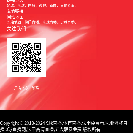
足球
篮球
回放
视频
新闻
其他赛事
友情链接
网站地图
网站地图
热门直播
篮球直播
足球直播
关注我们
扫描上方二维码
Copyright © 2018-2024 9球直播,体育直播,法甲免费看球,亚洲杯直
播,9球直播网,法甲高清直播,五大联赛免费 版权所有