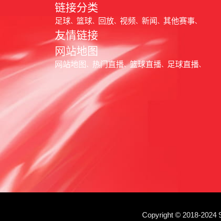
链接分类
足球
篮球
回放
视频
新闻
其他赛事
友情链接
网站地图
网站地图
热门直播
篮球直播
足球直播
Copyright © 20