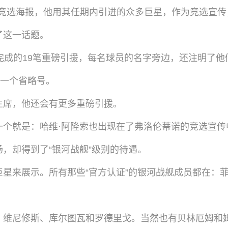
了竞选海报，他用其任期内引进的众多巨星，作为竞选宣
了这一话题。
完成的19笔重磅引援，每名球员的名字旁边，还注明了
及一个省略号。
主席，他还会有更多重磅引援。
一个就是：哈维·阿隆索也出现在了弗洛伦蒂诺的竞选宣传
，却得到了“银河战舰”级别的待遇。
星来展示。所有那些“官方认证”的银河战舰成员都在：
、维尼修斯、库尔图瓦和罗德里戈。当然也有贝林厄姆和