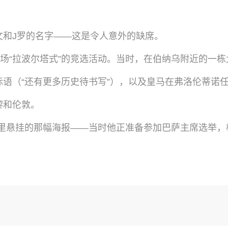
文和J罗的名字——这是令人意外的缺席。
这场“拉波尔塔式”的竞选活动。当时，在伯纳乌附近的一
语（“还有更多历史待书写”），以及皇马在弗洛伦蒂诺
黎和伦敦。
马德里悬挂的那幅海报——当时他正准备参加巴萨主席选举，