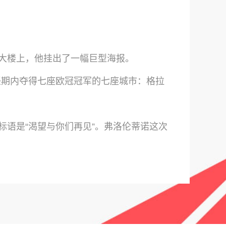
栋大楼上，他挂出了一幅巨型海报。
任期内夺得七座欧冠冠军的七座城市：格拉
标语是“渴望与你们再见”。弗洛伦蒂诺这次