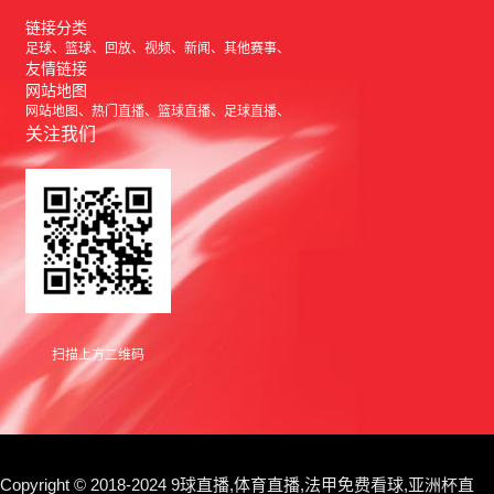
链接分类
足球
篮球
回放
视频
新闻
其他赛事
友情链接
网站地图
网站地图
热门直播
篮球直播
足球直播
关注我们
扫描上方二维码
Copyright © 2018-2024 9球直播,体育直播,法甲免费看球,亚洲杯直