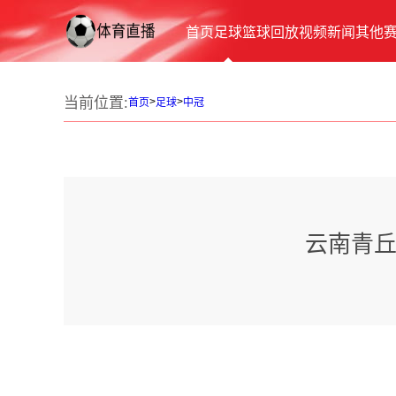
首页
足球
篮球
回放
视频
新闻
其他
当前位置:
>
>
首页
足球
中冠
云南青