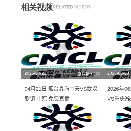
相关视频
RELATED VIDEOS
2026-04-21
2026-06-09
播放量:6670
04月21日 烟台鑫海中天VS武汉
2026年0
联镇 中冠 免费直播
VS重庆