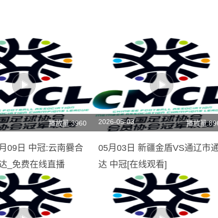
2026-05-03
播放量:3960
播放量:89
6月09日 中冠:云南爨合
05月03日 新疆金盾VS通辽市
瀚达_免费在线直播
达 中冠[在线观看]