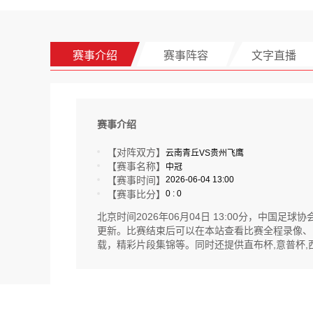
赛事介绍
赛事阵容
文字直播
赛事介绍
【对阵双方】
云南青丘VS贵州飞鹰
【赛事名称】
中冠
【赛事时间】
2026-06-04 13:00
【赛事比分】
0 : 0
北京时间2026年06月04日 13:00分，中
更新。比赛结束后可以在本站查看比赛全程录像、
载，精彩片段集锦等。同时还提供直布杯,意普杯,西加杯