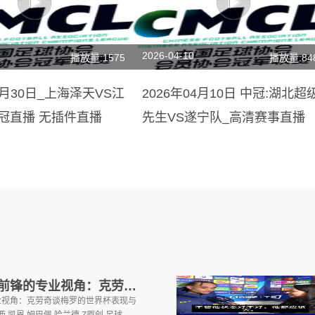
2026-04-10
播放量:1575
播放量:84
04月30日_上海泽天VS江
2026年04月10日 中冠:湖北超
冠直播 无插件直播
先生VS遂宁队_高清赛事直播
【你怎么看？】传奇前锋的专业视角：克劳奇谈梅罗的世界杯表现与
业视角：克劳奇谈梅罗的世界杯表现与