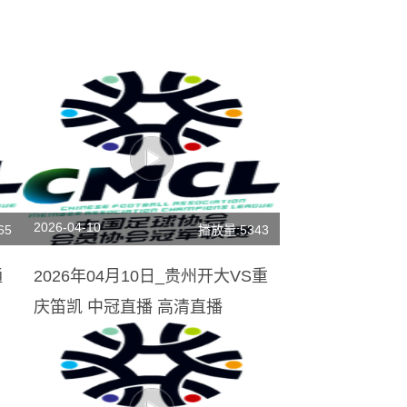
2026-04-10
65
播放量:5343
通
2026年04月10日_贵州开大VS重
庆笛凯 中冠直播 高清直播