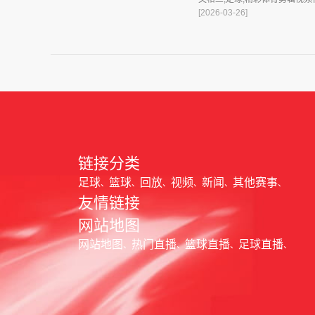
[2026-03-26]
足球视频,集锦,录像。
链接分类
足球
篮球
回放
视频
新闻
其他赛事
友情链接
网站地图
网站地图
热门直播
篮球直播
足球直播