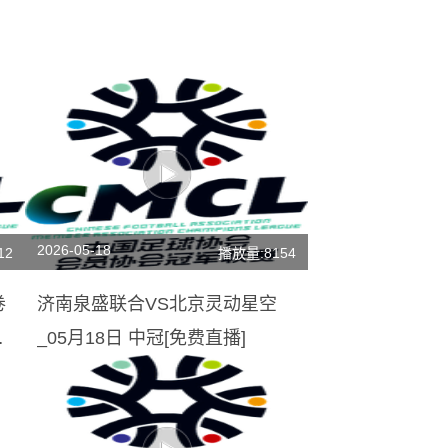
2026-05-18
12
播放量:8154
卷
济南泉盛联合VS北京灵动星空
直
_05月18日 中冠[免费直播]