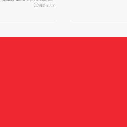
阅读(2502)