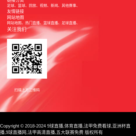
足球
篮球
回放
视频
新闻
其他赛事
友情链接
网站地图
网站地图
热门直播
篮球直播
足球直播
关注我们
扫描上方二维码
Copyright © 2018-2024 9球直播,体育直播,法甲免费看球,亚洲杯直
播,9球直播网,法甲高清直播,五大联赛免费 版权所有