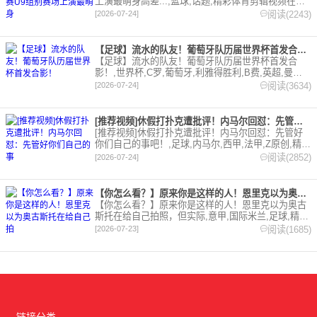
上演最萌身高差...,篮球,话题,精彩体育剪辑视频在线
播放。本站提供最全的篮球视频足球视频,集锦,录
阅读(2243)
[2026-07-24]
像。
【足球】流水的队友！葡萄牙队历届世界杯首发合影！
【足球】流水的队友！葡萄牙队历届世界杯首发合
影！,世界杯,C罗,葡萄牙,利雅得胜利,B费,英超,曼联,
足球,精彩体育剪辑视频在线播放。本站提供最全的篮
阅读(3634)
[2026-07-24]
球视频足球视频,集锦,录像。
[推荐视频]休假打扑克遭批评！内马尔回怼：先管好你们自己的事
[推荐视频]休假打扑克遭批评！内马尔回怼：先管好
你们自己的事吧！,足球,内马尔,西甲,法甲,Z原创,精彩
体育剪辑视频在线播放。本站提供最全的篮球视频足
阅读(2852)
[2026-07-24]
球视频,集锦,录像。
【你怎么看？】原来你是这样的人！恩里克以为奥古斯托在给自己拍
【你怎么看？】原来你是这样的人！恩里克以为奥古
斯托在给自己拍照，但实际,意甲,国际米兰,足球,精彩
体育剪辑视频在线播放。本站提供最全的篮球视频足
阅读(1685)
[2026-07-23]
球视频,集锦,录像。
链接分类