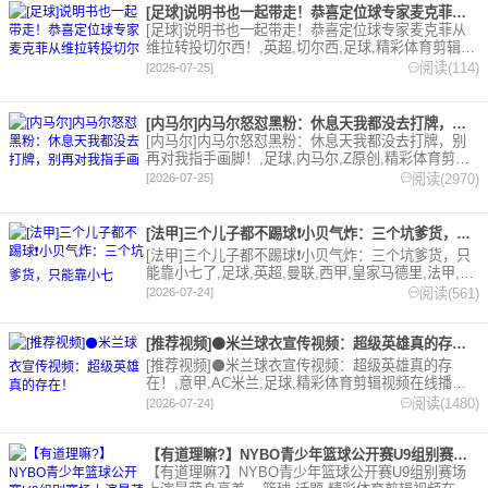
[足球]说明书也一起带走！恭喜定位球专家麦克菲从维拉转投切尔
[足球]说明书也一起带走！恭喜定位球专家麦克菲从
维拉转投切尔西！,英超,切尔西,足球,精彩体育剪辑视
频在线播放。本站提供最全的篮球视频足球视频,集
阅读(114)
[2026-07-25]
锦,录像。
[内马尔]内马尔怒怼黑粉：休息天我都没去打牌，别再对我指手画
[内马尔]内马尔怒怼黑粉：休息天我都没去打牌，别
再对我指手画脚！,足球,内马尔,Z原创,精彩体育剪辑
视频在线播放。本站提供最全的篮球视频足球视频,集
阅读(2970)
[2026-07-25]
锦,录像。
[法甲]三个儿子都不踢球❗️小贝气炸：三个坑爹货，只能靠小七
[法甲]三个儿子都不踢球❗️小贝气炸：三个坑爹货，只
能靠小七了,足球,英超,曼联,西甲,皇家马德里,法甲,巴
黎圣日耳曼,世界杯,英格兰,Z原创,精彩体育剪辑视频
阅读(561)
[2026-07-24]
在线播放。本站提供最全的篮球视频足球视频,集锦,
录像。
[推荐视频]⚫米兰球衣宣传视频：超级英雄真的存在！
[推荐视频]⚫米兰球衣宣传视频：超级英雄真的存
在！,意甲,AC米兰,足球,精彩体育剪辑视频在线播
放。本站提供最全的篮球视频足球视频,集锦,录像。
阅读(1480)
[2026-07-24]
【有道理嘛?】NYBO青少年篮球公开赛U9组别赛场上演最萌身
【有道理嘛?】NYBO青少年篮球公开赛U9组别赛场