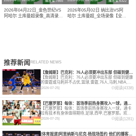
2026-04-22 09:00:00
2026-05-02 09:00:00
播放量:7865
播放量:6322
2026年04月22日_金色世纪VS
2026年05月02日 纳比治VS阿
阿哈尔 土库曼超录像_高清录像
哈尔 土库曼超_全场录像【全场
【全场回放】
回放】
推荐新闻
RELATED NEWS
【詹姆斯】巴克利：76人必须要冲出东部 但碰到健康的雷霆或马
【詹姆斯】巴克利：76人必须要冲出东部 但碰到健康
的雷霆或马刺并不占优,篮球,雷霆,76人,马刺,NBA,詹
姆斯。欢迎收藏本站，24小时为你更新最新的足球，
阅读(4338)
[2026-07-25]
篮球体育资讯。
【巴塞罗那】每体：首场季前热身赛攻入一球，通卡拉有技术有身体
【巴塞罗那】每体：首场季前热身赛攻入一球，通卡
拉有技术有身体值得期待,足球,西甲,巴塞罗那。欢迎
收藏本站，24小时为你更新最新的足球，篮球体育资
阅读(1281)
[2026-07-25]
讯。
[体育报道]阿里纳斯与尼克·杨现场签约 他们的播客节目正式回