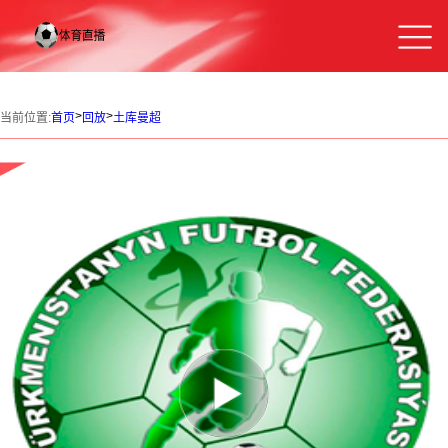
>
>
当前位置:
首页
回放
土库曼超