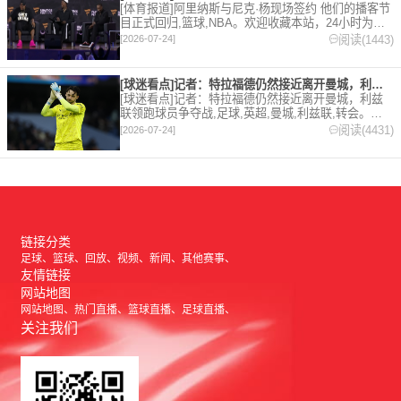
[体育报道]阿里纳斯与尼克·杨现场签约 他们的播客节
目正式回归,篮球,NBA。欢迎收藏本站，24小时为你
更新最新的足球，篮球体育资讯。
阅读(1443)
[2026-07-24]
[球迷看点]记者：特拉福德仍然接近离开曼城，利兹联领跑球员争
[球迷看点]记者：特拉福德仍然接近离开曼城，利兹
联领跑球员争夺战,足球,英超,曼城,利兹联,转会。欢
迎收藏本站，24小时为你更新最新的足球，篮球体育
阅读(4431)
[2026-07-24]
资讯。
链接分类
足球
篮球
回放
视频
新闻
其他赛事
友情链接
网站地图
网站地图
热门直播
篮球直播
足球直播
关注我们