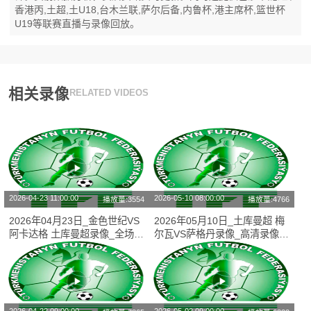
香港丙,土超,土U18,台木兰联,萨尔后备,内鲁杯,港主席杯,篮世杯
U19等联赛直播与录像回放。
相关录像
RELATED VIDEOS
2026-04-23 11:00:00
2026-05-10 08:00:00
播放量:3554
播放量:4766
2026年04月23日_金色世纪VS
2026年05月10日_土库曼超 梅
阿卡达格 土库曼超录像_全场录
尔瓦VS萨格丹录像_高清录像
像【视频集锦】
【全场回放】