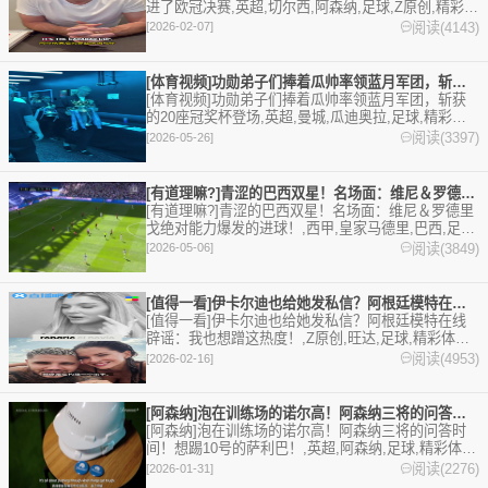
进了欧冠决赛,英超,切尔西,阿森纳,足球,Z原创,精彩体
育剪辑视频在线播放。本站提供最全的篮球视频足球
阅读(4143)
[2026-02-07]
视频,集锦,录像。
[体育视频]功勋弟子们捧着瓜帅率领蓝月军团，斩获的20座冠奖
[体育视频]功勋弟子们捧着瓜帅率领蓝月军团，斩获
的20座冠奖杯登场,英超,曼城,瓜迪奥拉,足球,精彩体
育剪辑视频在线播放。本站提供最全的篮球视频足球
阅读(3397)
[2026-05-26]
视频,集锦,录像。
[有道理嘛?]青涩的巴西双星！名场面：维尼＆罗德里戈绝对能力
[有道理嘛?]青涩的巴西双星！名场面：维尼＆罗德里
戈绝对能力爆发的进球！,西甲,皇家马德里,巴西,足
球,精彩体育剪辑视频在线播放。本站提供最全的篮球
阅读(3849)
[2026-05-06]
视频足球视频,集锦,录像。
[值得一看]伊卡尔迪也给她发私信？阿根廷模特在线辟谣：我也想
[值得一看]伊卡尔迪也给她发私信？阿根廷模特在线
辟谣：我也想蹭这热度！,Z原创,旺达,足球,精彩体育
剪辑视频在线播放。本站提供最全的篮球视频足球视
阅读(4953)
[2026-02-16]
频,集锦,录像。
[阿森纳]泡在训练场的诺尔高！阿森纳三将的问答时间！想踢10
[阿森纳]泡在训练场的诺尔高！阿森纳三将的问答时
间！想踢10号的萨利巴！,英超,阿森纳,足球,精彩体育
剪辑视频在线播放。本站提供最全的篮球视频足球视
阅读(2276)
[2026-01-31]
频,集锦,录像。