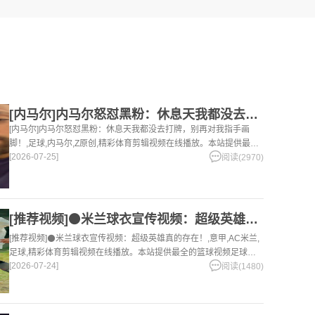
[内马尔]内马尔怒怼黑粉：休息天我都没去打牌，别再对我指手画
[内马尔]内马尔怒怼黑粉：休息天我都没去打牌，别再对我指手画
脚！,足球,内马尔,Z原创,精彩体育剪辑视频在线播放。本站提供最全
[2026-07-25]
的篮球视频足球视频,集锦,录像。
阅读(2970)
[推荐视频]⚫米兰球衣宣传视频：超级英雄真的存在！
[推荐视频]⚫米兰球衣宣传视频：超级英雄真的存在！,意甲,AC米兰,
足球,精彩体育剪辑视频在线播放。本站提供最全的篮球视频足球视
[2026-07-24]
频,集锦,录像。
阅读(1480)