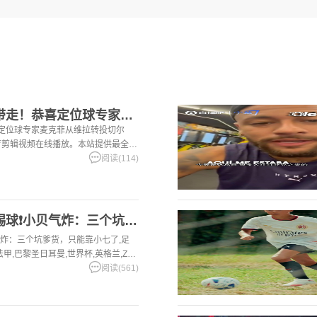
[足球]说明书也一起带走！恭喜定位球专家麦克菲从维拉转投切尔
喜定位球专家麦克菲从维拉转投切尔
体育剪辑视频在线播放。本站提供最全的
阅读(114)
[法甲]三个儿子都不踢球❗️小贝气炸：三个坑爹货，只能靠小七
贝气炸：三个坑爹货，只能靠小七了,足
法甲,巴黎圣日耳曼,世界杯,英格兰,Z原
。本站提供最全的篮球视频足球视频,
阅读(561)