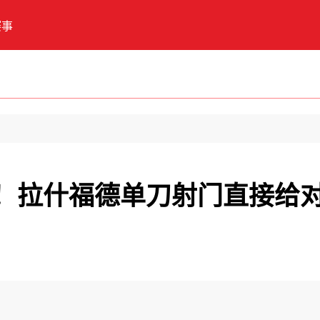
赛事
！拉什福德单刀射门直接给