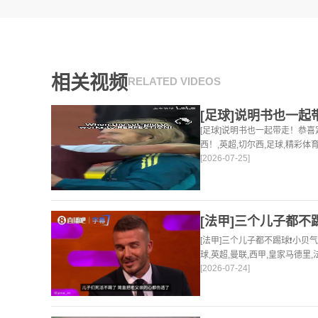
相关视频
RELATED VIDEOS
[足球]说明书也一起带走！恭
西！,英超,切尔西,足球,精彩
[2026-07-25]
篮球视频足球视频,集锦,录像。
[法甲]三个儿子都不踢球❗️小
球,英超,曼联,西甲,皇家马德里,
[2026-07-24]
创,精彩体育剪辑视频在线播放
集锦,录像。