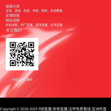
链接分类
足球
篮球
回放
视频
新闻
其他赛事
友情链接
网站地图
网站地图
热门直播
篮球直播
足球直播
关注我们
扫描上方二维码
Copyright © 2018-2024 9球直播,体育直播,法甲免费看球,亚洲杯直