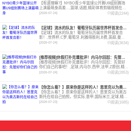
【有道理嘛?】NYBO青少年篮球公开赛U9组别赛场
上演最萌身高差...,篮球,话题,精彩体育剪辑视频在线
播放。本站提供最全的篮球视频足球视频,集锦,录
阅读(2244)
[2026-07-24]
像。
【足球】流水的队友！葡萄牙队历届世界杯首发合影！
【足球】流水的队友！葡萄牙队历届世界杯首发合
影！,世界杯,C罗,葡萄牙,利雅得胜利,B费,英超,曼联,
足球,精彩体育剪辑视频在线播放。本站提供最全的篮
阅读(3634)
[2026-07-24]
球视频足球视频,集锦,录像。
[推荐视频]休假打扑克遭批评！内马尔回怼：先管好你们自己的事
[推荐视频]休假打扑克遭批评！内马尔回怼：先管好
你们自己的事吧！,足球,内马尔,西甲,法甲,Z原创,精彩
体育剪辑视频在线播放。本站提供最全的篮球视频足
阅读(2853)
[2026-07-24]
球视频,集锦,录像。
【你怎么看？】原来你是这样的人！恩里克以为奥古斯托在给自己拍
【你怎么看？】原来你是这样的人！恩里克以为奥古
斯托在给自己拍照，但实际,意甲,国际米兰,足球,精彩
体育剪辑视频在线播放。本站提供最全的篮球视频足
阅读(1685)
[2026-07-23]
球视频,集锦,录像。