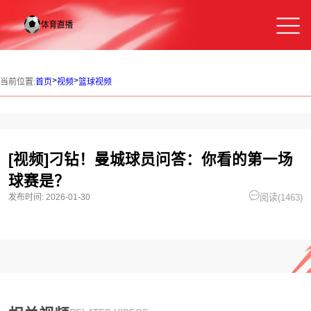
>
>
当前位置:
首页
视频
篮球视频
[视频]刁钻！曼城球员问答：你看的第一场
球赛是？
发布时间:
2026-01-30
阅读(
1463)