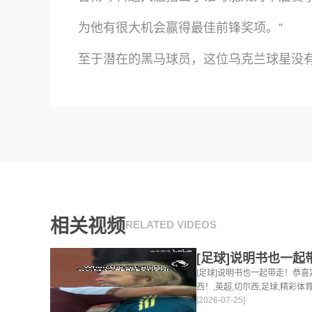
为他有很大机会赢得最佳前锋奖项。”
至于潜在的黑马球员，这位乌克兰球星没有
相关视频
RELATED VIDEOS
[足球]说明书也一起带走！恭
西！,英超,切尔西,足球,精彩
[2026-07-25]
篮球视频足球视频,集锦,录像。