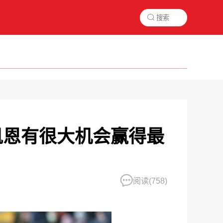

凯恩有很大机会赢得最
阅读(
758)