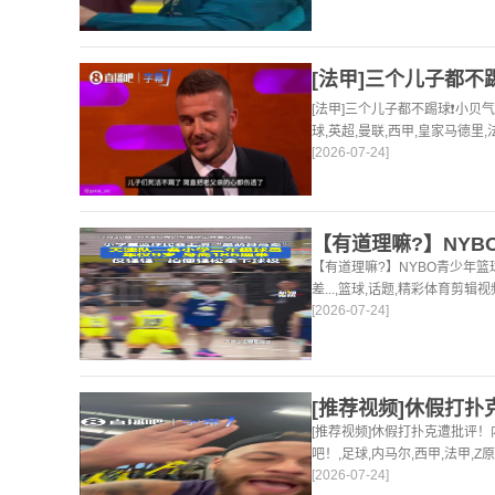
[法甲]三个儿子都不踢球❗️小
球,英超,曼联,西甲,皇家马德里,
[2026-07-24]
创,精彩体育剪辑视频在线播放
集锦,录像。
【有道理嘛?】NYBO青少年
差...,篮球,话题,精彩体育
[2026-07-24]
频足球视频,集锦,录像。
[推荐视频]休假打扑克遭批评
吧！,足球,内马尔,西甲,法甲,
[2026-07-24]
提供最全的篮球视频足球视频,