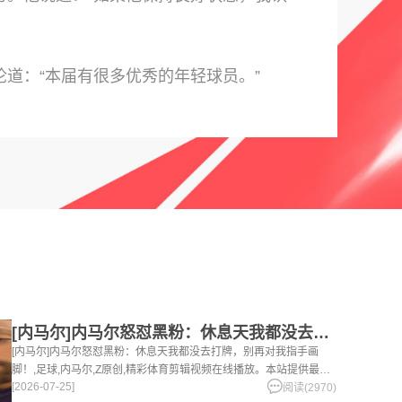
道：“本届有很多优秀的年轻球员。”
[内马尔]内马尔怒怼黑粉：休息天我都没去打牌，别再对我指手画
[内马尔]内马尔怒怼黑粉：休息天我都没去打牌，别再对我指手画
脚！,足球,内马尔,Z原创,精彩体育剪辑视频在线播放。本站提供最全
[2026-07-25]
的篮球视频足球视频,集锦,录像。
阅读(2970)