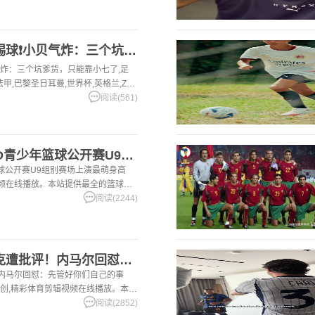
[法甲]三个儿子都不踢球❗️小贝气炸：三个坑爹货，只能靠小七
贝气炸：三个坑爹货，只能靠小七了,足
法甲,巴黎圣日耳曼,世界杯,英格兰,Z原
。本站提供最全的篮球视频足球视频,
阅读(561)
【有道理嘛?】NYBO青少年篮球公开赛U9组别赛场上演最萌身
篮球公开赛U9组别赛场上演最萌身高
剪辑视频在线播放。本站提供最全的篮球视
阅读(2244)
[推荐视频]休假打扑克遭批评！内马尔回怼：先管好你们自己的事
！内马尔回怼：先管好你们自己的事
Z原创,精彩体育剪辑视频在线播放。本站
集锦,录像。
阅读(2852)