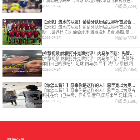
上演最萌身高差...,篮球,话题,精彩体育剪辑视频在线
播放。本站提供最全的篮球视频足球视频,集锦,录
阅读(2244)
[2026-07-24]
像。
【足球】流水的队友！葡萄牙队历届世界杯首发合影！
【足球】流水的队友！葡萄牙队历届世界杯首发合
影！,世界杯,C罗,葡萄牙,利雅得胜利,B费,英超,曼联,
足球,精彩体育剪辑视频在线播放。本站提供最全的篮
阅读(3634)
[2026-07-24]
球视频足球视频,集锦,录像。
[推荐视频]休假打扑克遭批评！内马尔回怼：先管好你们自己的事
[推荐视频]休假打扑克遭批评！内马尔回怼：先管好
你们自己的事吧！,足球,内马尔,西甲,法甲,Z原创,精彩
体育剪辑视频在线播放。本站提供最全的篮球视频足
阅读(2854)
[2026-07-24]
球视频,集锦,录像。
【你怎么看？】原来你是这样的人！恩里克以为奥古斯托在给自己拍
【你怎么看？】原来你是这样的人！恩里克以为奥古
斯托在给自己拍照，但实际,意甲,国际米兰,足球,精彩
体育剪辑视频在线播放。本站提供最全的篮球视频足
阅读(1686)
[2026-07-23]
球视频,集锦,录像。
链接分类