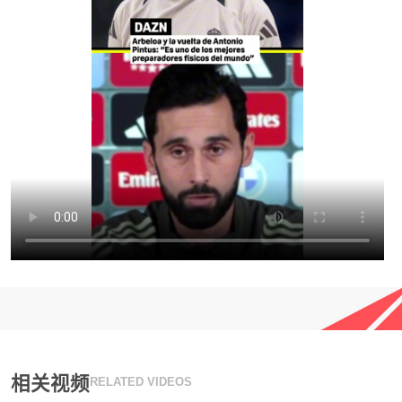
相关视频
RELATED VIDEOS