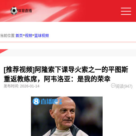
>
>
当前位置:
首页
视频
篮球视频
[推荐视频]阿隆索下课导火索之一的平图斯
重返教练席，阿韦洛亚：是我的荣幸
发布时间:
2026-01-14
阅读(
947)