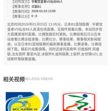
【对阵双方】
宇都宫皇者VS仙台89人
【赛事名称】
日篮B1
【赛事时间】
2026-01-03 13:05
【赛事比分】
0 : 0
北京时间2026年01月03日 13:05分，日本B1篮球联赛 : 宇都宫
皇者VS仙台89人高清在线直播，无插件观看比赛。本站同步官
方直播源准时直播，比赛数据实时更新。比赛结束后可以在本
站查看比赛全程录像、比赛比分、赛事结果、赛事相关新闻报
道，以及日本B1篮球联赛的最新赛事直播，比赛录像，比赛视
频下载，精彩片段集锦等。同时还提供英南甲,印度超杯,阿曼
联,法女挑杯,葡室內足,冰联杯B,迪拜挑赛,土联杯,女世锦U21,女
琼斯杯等联赛直播。
相关视频
RELATED VIDEOS