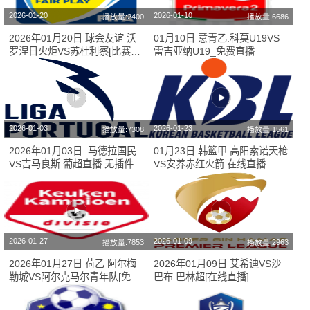
2026-01-20
2026-01-10
播放量:2400
播放量:6686
2026年01月20日 球会友谊 沃
01月10日 意青乙:科莫U19VS
罗涅日火炬VS苏杜利察[比赛直
雷吉亚纳U19_免费直播
播]
2026-01-03
2026-01-23
播放量:7308
播放量:1561
2026年01月03日_马德拉国民
01月23日 韩篮甲 高阳索诺天枪
VS吉马良斯 葡超直播 无插件直
VS安养赤红火箭 在线直播
播
2026-01-27
2026-01-09
播放量:7853
播放量:2963
2026年01月27日 荷乙 阿尔梅
2026年01月09日 艾希迪VS沙
勒城VS阿尔克马尔青年队[免费
巴布 巴林超[在线直播]
直播]