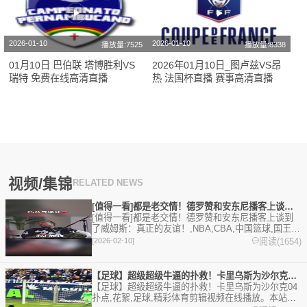
2026-01-10
2026-01-10
播放量:7525
播放量:8338
01月10日 巴伯联 塔博胜利VS
2026年01月10日_图卢兹VS昂
瑞特 免费在线高清直播
热 法国杯直播 赛事高清直播
视频/集锦
RELATED NEWS
[值得一看]都是老交情！德罗赞和安东尼播客上谈到了威姆斯：真
[值得一看]都是老交情！德罗赞和安东尼播客上谈到
了威姆斯：真正的友谊！,NBA,CBA,中国篮球,国王,
广东,安东尼,篮球,精彩体育剪辑视频在线播放。本站
阅读(1654)
[2026-02-10]
提供最全的篮球视频足球视频,集锦,录像。
【足球】超级超级牛逼的扑救！卡里乌斯为沙尔克04扑点
【足球】超级超级牛逼的扑救！卡里乌斯为沙尔克04
扑点,花絮,足球,精彩体育剪辑视频在线播放。本站提