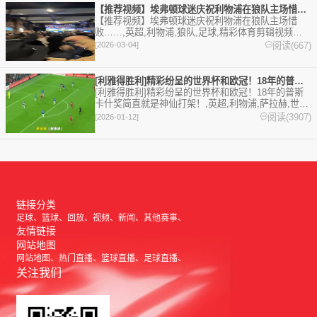
【推荐视频】埃弗顿球迷庆祝利物浦在狼队主场惜败……
【推荐视频】埃弗顿球迷庆祝利物浦在狼队主场惜
败……,英超,利物浦,狼队,足球,精彩体育剪辑视频在
线播放。本站提供最全的篮球视频足球视频,集锦,录
阅读(667)
[2026-03-04]
像。
[利雅得胜利]精彩纷呈的世界杯和欧冠！18年的普斯卡什奖简直
[利雅得胜利]精彩纷呈的世界杯和欧冠！18年的普斯
卡什奖简直就是神仙打架！,英超,利物浦,萨拉赫,世界
杯,葡萄牙,梅西,阿根廷,迈阿密国际,皇家马德里,西
阅读(3907)
[2026-01-12]
甲,C罗,利雅得胜利,法国,足球,精彩体育剪辑视频在线
播放。本站提供最全的篮球视频足球视频,集锦,录
像。
链接分类
足球
篮球
回放
视频
新闻
其他赛事
友情链接
网站地图
网站地图
热门直播
篮球直播
足球直播
关注我们