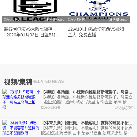
2026-01-03
2025-12-10
播放量:5505
播放量:3962
越谷阿尔法VS大阪七福神
12月10日 欧冠:切尔西VS亚特
_2026年01月03日 日篮B1[比
兰大_免费直播
赛在线观看]
视频/集锦
RELATED NEWS
【视频】名场面：小球迷向维尼修斯喊猴子，母亲立马阻止拍摄！
【视频】名场面：小球迷向维尼修斯喊猴子，母亲立
马阻止拍摄！,西甲,皇家马德里,瓦伦西亚,足球,精彩
体育剪辑视频在线播放。本站提供最全的篮球视频足
阅读(789)
[2026-02-24]
球视频,集锦,录像。
【体育头条】姆巴佩：不能容忍！这样的球员不配踢欧冠
【体育头条】姆巴佩：不能容忍！这样的球员不配踢
欧冠,欧冠,姆巴佩,西甲,皇家马德里,足球,Z原创,精彩