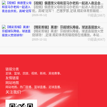
【视频】佩德里父母和亚马尔老妈一起进入夜总会庆祝，高喊“冠军
【视频】佩德里父母和亚马尔老妈一起进入夜总会庆
祝，高喊“冠军”！,巴塞罗那,足球,精彩体育剪辑视频
在线播放。本站提供最全的篮球视频足球视频,集锦,
阅读(1667)
[2026-05-12]
录像。
【精彩剪辑】离谱！芬超球队降级，球迷直接放火焚烧球场！
【精彩剪辑】离谱！芬超球队降级，球迷直接放火焚
烧球场！,足球,精彩体育剪辑视频在线播放。本站提
供最全的篮球视频足球视频,集锦,录像。
阅读(4047)
[2025-12-11]
链接分类
足球
篮球
回放
视频
新闻
其他赛事
友情链接
网站地图
网站地图
热门直播
篮球直播
足球直播
关注我们