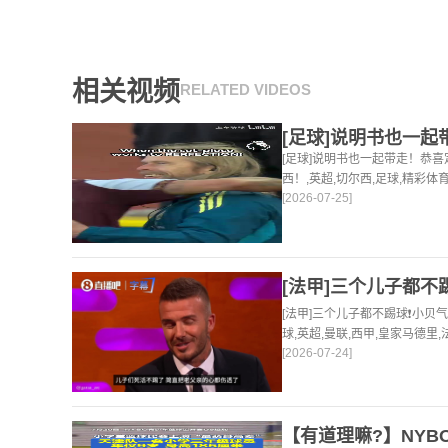
相关视频
RELATED VIDEOS
[足球]说明书也一起带走！恭
西！,英超,切尔西,足球,精彩
[2026-07-25]
篮球视频足球视频,集锦,录像。
[法甲]三个儿子都不踢球❗️小
球,英超,曼联,西甲,皇家马德里,
[2026-07-24]
创,精彩体育剪辑视频在线播放
集锦,录像。