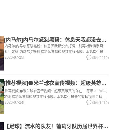
[内马尔]内马尔怒怼黑粉：休息天我都没去打牌，别再对我指手画
[内马尔]内马尔怒怼黑粉：休息天我都没去打牌，别再对我指手画
脚！,足球,内马尔,Z原创,精彩体育剪辑视频在线播放。本站提供最全
[2026-07-25]
的篮球视频足球视频,集锦,录像。
阅读(2970)
[推荐视频]⚫米兰球衣宣传视频：超级英雄真的存在！
[推荐视频]⚫米兰球衣宣传视频：超级英雄真的存在！,意甲,AC米兰,
足球,精彩体育剪辑视频在线播放。本站提供最全的篮球视频足球视
[2026-07-24]
频,集锦,录像。
阅读(1479)
【足球】流水的队友！葡萄牙队历届世界杯首发合影！