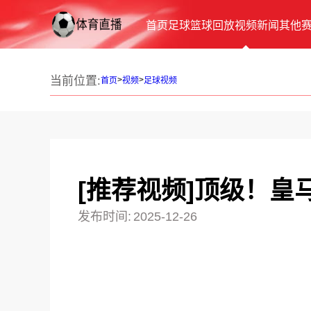
首页
足球
篮球
回放
视频
新闻
其他
当前位置:
>
>
首页
视频
足球视频
[推荐视频]顶级！
发布时间:
2025-12-26