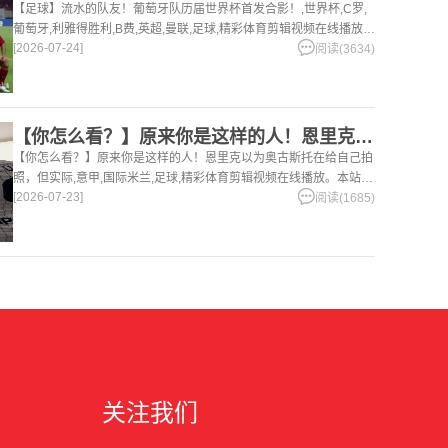
【足球】流水的队友！葡萄牙队历届世界杯首发合影！,世界杯,C罗,
葡萄牙,利雅得胜利,B费,英超,曼联,足球,精彩体育剪辑视频在线播放。
[2026-07-24]
本站提供最全的篮球视频足球视频,集锦,录像。
阅读(3634)
【你怎么看？】原来你是这样的人！恩里克以为奥古斯托在给自己拍
【你怎么看？】原来你是这样的人！恩里克以为奥古斯托在给自己拍
照，但实际,意甲,国际米兰,足球,精彩体育剪辑视频在线播放。本站提
[2026-07-23]
供最全的篮球视频足球视频,集锦,录像。
阅读(1685)
关注我们