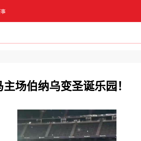
赛事
皇马主场伯纳乌变圣诞乐园！