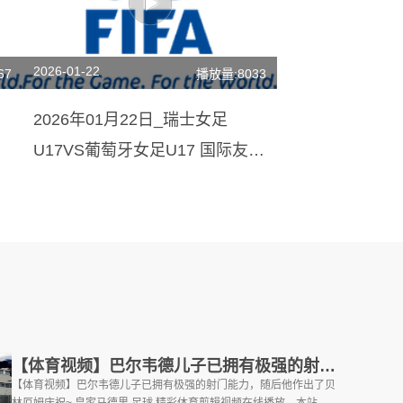
2026-01-22
67
播放量:8033
2026年01月22日_瑞士女足
U17VS葡萄牙女足U17 国际友谊
直播 比赛直播
【体育视频】巴尔韦德儿子已拥有极强的射门能力，随后他作出了贝
【体育视频】巴尔韦德儿子已拥有极强的射门能力，随后他作出了贝