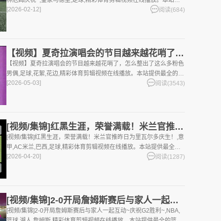
林厄姆庆祝~,皇家马德里,足球,精彩体育剪辑视频在线播放。本站提
[2026-02-12]
供最全的篮球视频足球视频,集锦,录像。
阅读(684)
【视频】夏奇拉演唱会的节目越来越花哨了，怎么整出了这么多粉色
【视频】夏奇拉演唱会的节目越来越花哨了，怎么整出了这么多粉色
男偶,足球,花絮,花边,精彩体育剪辑视频在线播放。本站提供最全的篮
[2026-05-03]
球视频足球视频,集锦,录像。
阅读(3543)
[视频/集锦]红黑生涯，荣誉满载！米兰官推昨日为里瓦尔多庆生
[视频/集锦]红黑生涯，荣誉满载！米兰官推昨日为里瓦尔多庆生！,意
甲,AC米兰,巴西,足球,精彩体育剪辑视频在线播放。本站提供最全的
[2026-04-20]
篮球视频足球视频,集锦,录像。
阅读(1287)
[视频/集锦]2-0开局詹姆斯赛后与家人一起互动~庆祝G2胜
[视频/集锦]2-0开局詹姆斯赛后与家人一起互动~庆祝G2胜利~,NBA,
篮球,湖人,詹姆斯,精彩体育剪辑视频在线播放。本站提供最全的篮球