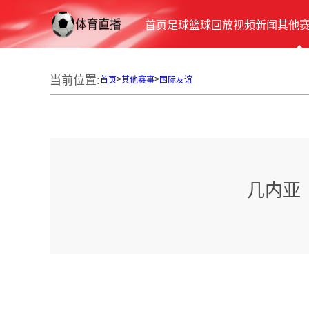
首页
足球
篮球
回放
视频
新闻
其他
当前位置:
>
>
首页
其他赛事
国际友谊
几内亚