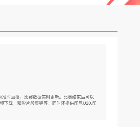
方直播源准时直播，比赛数据实时更新。比赛结束后可以
下载，精彩片段集锦等。同时还提供印尼U20,印
。