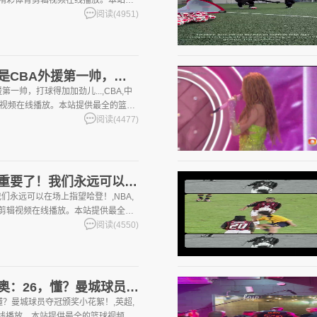
球,精彩体育剪辑视频在线播放。本站提
,录像。
阅读(4951)
【集锦】哥们长的真是CBA外援第一帅，打球得加加劲儿...
一帅，打球得加加劲儿...,CBA,中
剪辑视频在线播放。本站提供最全的篮球
阅读(4477)
【快船】卢：哈登太重要了！我们永远可以在场上指望哈登！
们永远可以在场上指望哈登！,NBA,
体育剪辑视频在线播放。本站提供最全的
阅读(4550)
【体育头条】萨维尼奥：26，懂？曼城球员夺冠颁奖小花絮！
懂？曼城球员夺冠颁奖小花絮！,英超,
在线播放。本站提供最全的篮球视频足