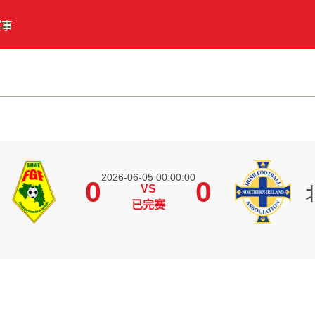
赛事
2026-06-05 00:00:00
0
0
VS
已完赛