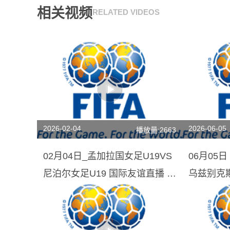
相关视频
RELATED VIDEOS
2026-02-04
2026-06-05
播放量:2663
02月04日_孟加拉国女足U19VS
06月05日
尼泊尔女足U19 国际友谊直播 在
乌兹别克斯
线观看