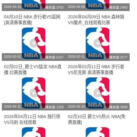
2026-04-10
2026-04-09
播放量:3703
播放量:2493
04月10日 NBA 步行者VS篮网
2026年04月09日 NBA:森林狼
[高清赛事直播]
VS魔术_在线观看比赛
2026-02-02
2026-02-11
播放量:6167
播放量:3177
02月02日_爵士VS猛龙 NBA直
2026年02月11日 NBA 步行者
播 比赛直播
VS尼克斯 高清赛事直播
2026-04-11
2026-02-10
播放量:1259
播放量:3089
2026年04月11日 NBA 独行侠
02月10日 爵士VS热火 NBA[免
VS马刺 在线观看
费直播]