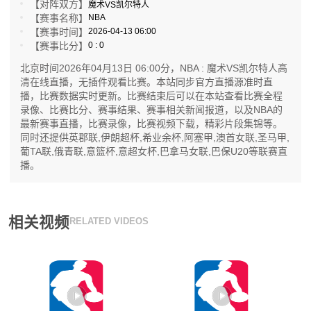
【对阵双方】
魔术VS凯尔特人
【赛事名称】
NBA
【赛事时间】
2026-04-13 06:00
【赛事比分】
0 : 0
北京时间2026年04月13日 06:00分，NBA : 魔术VS凯尔特人高
清在线直播，无插件观看比赛。本站同步官方直播源准时直
播，比赛数据实时更新。比赛结束后可以在本站查看比赛全程
录像、比赛比分、赛事结果、赛事相关新闻报道，以及NBA的
最新赛事直播，比赛录像，比赛视频下载，精彩片段集锦等。
同时还提供英郡联,伊朗超杯,希业余杯,阿塞甲,澳首女联,圣马甲,
葡TA联,俄青联,意篮杯,意超女杯,巴拿马女联,巴保U20等联赛直
播。
相关视频
RELATED VIDEOS