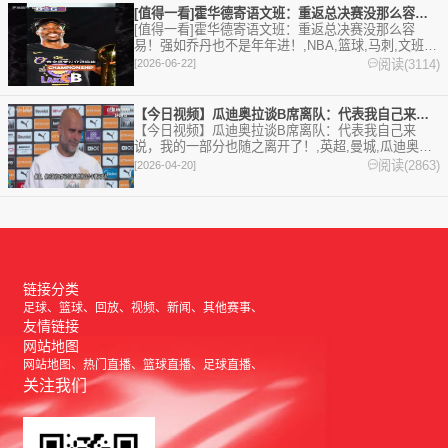
[值得一看]霍华德寄语文班：重返总决赛没那么容易！强如乔丹也
[值得一看]霍华德寄语文班：重返总决赛没那么容
易！强如乔丹也不是年年进！,NBA,篮球,马刺,文班亚
马,公牛,乔丹,精彩体育剪辑视频在线播放。本站提供
阅读(3114)
[2026-06-22]
最全的篮球视频足球视频,集锦,录像。
【今日视频】瓜迪奥拉谈B席离队：代表我自己来说，我的一部分也
【今日视频】瓜迪奥拉谈B席离队：代表我自己来
说，我的一部分也随之离开了！,英超,曼城,瓜迪奥拉,
足球,精彩体育剪辑视频在线播放。本站提供最全的篮
阅读(2863)
[2026-04-20]
球视频足球视频,集锦,录像。
链接分类
足球
篮球
回放
视频
新闻
其他赛事
友情链接
网站地图
网站地图
热门直播
篮球直播
足球直播
关注我们