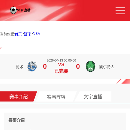
>
>
NBA
当前位置:
首页
篮球
2026-04-13 06:00:00
VS
0
0
魔术
凯尔特人
已完赛
赛事介绍
赛事阵容
文字直播
赛事介绍