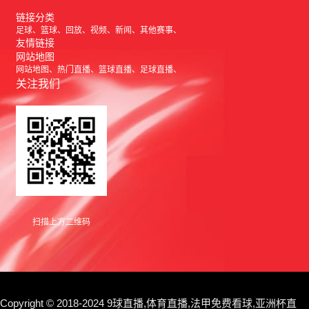
链接分类
足球
篮球
回放
视频
新闻
其他赛事
友情链接
网站地图
网站地图
热门直播
篮球直播
足球直播
关注我们
扫描上方二维码
Copyright © 2018-2024 9球直播,体育直播,法甲免费看球,亚洲杯直