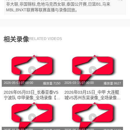
非大联,非国锦标,危地马克西女联,泰国公开赛,日篮B1,马来
MBL,BNXT联赛等联赛直播与录像回放。
相关录像
RELATED VIDEOS
2026-05-03 07:00:00
2026-03-15 07:00:00
播放量:7150
播放量:8627
2026年05月03日_长春亚泰VS
2026年03月15日_中甲 大连鲲
宁波队 中甲录像_全场录像【高
城VS苏州东吴录像_全场录像
清回放】
【视频集锦】