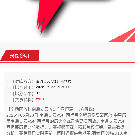
录像说明
【对阵双方】
南通支云 VS 广西恒宸
【比赛时间】
2026-05-23 19:30:00
【比分结果】
0 : 0
【赛事名称】
中甲
【全场回放】南通支云 VS 广西恒宸 (官方解说)
2026年05月23日 南通支云VS广西恒宸全程录像高清回放,中甲历
届南通支云VS广西恒宸的历史交锋录像高清回放。南通支云VS广
西恒宸历届比分数据，比赛视频下载，精彩片段集锦。赛前数据
分析，赛后资讯实时更新。同时还提供香港甲,荷女杯,沙特U19,南