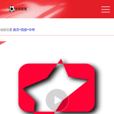
>
>
当前位置:
首页
回放
中甲