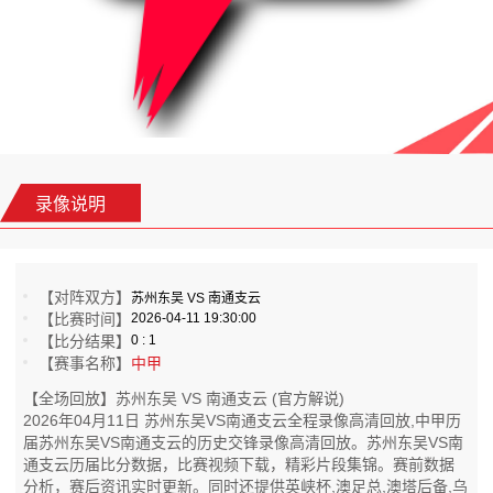
录像说明
【对阵双方】
苏州东吴 VS 南通支云
【比赛时间】
2026-04-11 19:30:00
【比分结果】
0 : 1
【赛事名称】
中甲
【全场回放】苏州东吴 VS 南通支云 (官方解说)
2026年04月11日 苏州东吴VS南通支云全程录像高清回放,中甲历
届苏州东吴VS南通支云的历史交锋录像高清回放。苏州东吴VS南
通支云历届比分数据，比赛视频下载，精彩片段集锦。赛前数据
分析，赛后资讯实时更新。同时还提供英峡杯,澳足总,澳塔后备,乌