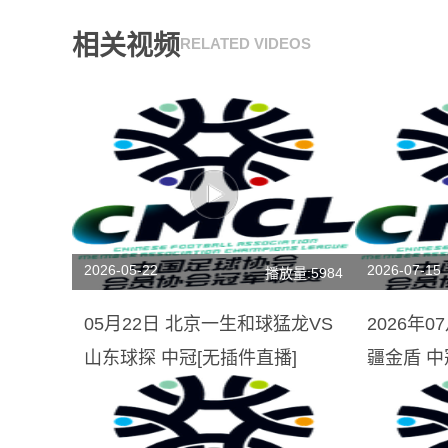
相关视频
RELATED VIDEOS
2026-05-22
2026-07-15
播放量:5984
05月22日 北京一生和球猛龙VS
2026年
山东球探 中冠[无插件直播]
疆金盾 