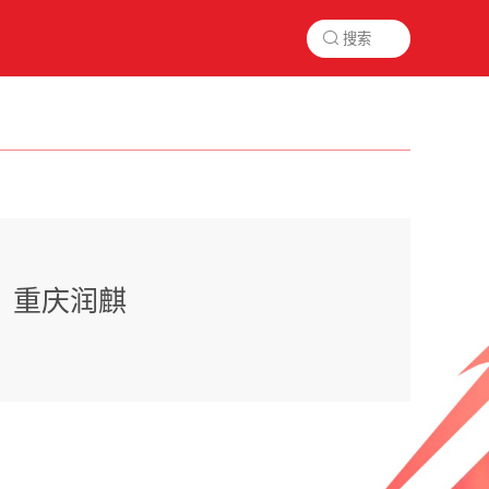

重庆润麒