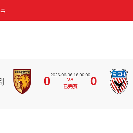
赛事
2026-06-06 16:00:00
0
0
VS
捌
已完赛