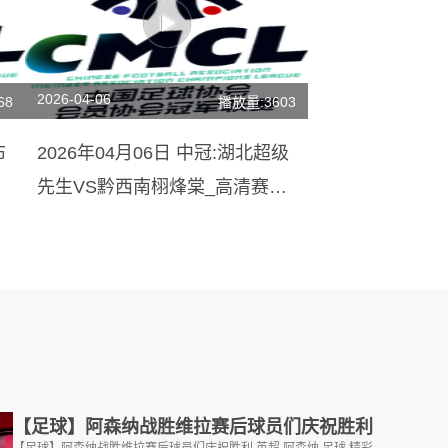
2026-04-06
68
播放量:3603
布
2026年04月06日 中冠:湖北超级
先生VS黔西南栩烽棠_高清赛事
直播
【足球】阿森纳战胜维拉赛后球员们庆祝胜利