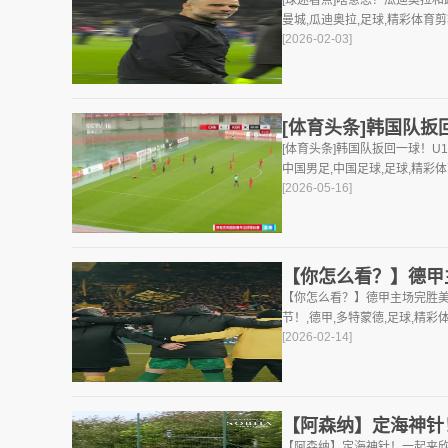
[球迷看点]啥意思？瓜迪奥拉
曼城,瓜迪奥拉,足球,精彩体
[2026-02-03]
球视频足球视频,集锦,录像。
[体育头条]韩国队扳回一球！U
中国男足,中国足球,足球,精
[2026-05-16]
的篮球视频足球视频,集锦,录像
【你怎么看？】德甲主场完胜
节！,德甲,多特蒙德,足球,精
[2026-02-14]
的篮球视频足球视频,集锦,录像
【阿森纳】定海神针！一起来欣