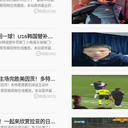
和跟拍他的摄影师进行了一番眼神较量,
育剪辑视频在线播放。本站提供最全的篮
阅读(4538)
[体育头条]韩国队扳回一球！U16韩国替补贾斯丁小角度头球破
16韩国替补贾斯丁小角度头球破门！,
彩体育剪辑视频在线播放。本站提供最全
。
阅读(591)
【你怎么看？】德甲主场完胜美因茨！多特蒙德赛后球迷互动环节！
美因茨！多特蒙德赛后球迷互动环
彩体育剪辑视频在线播放。本站提供最全
。
阅读(3015)
【阿森纳】定海神针！一起来欣赏拉亚的日常训练！专注拉满了！
赏拉亚的日常训练！专注拉满了！,