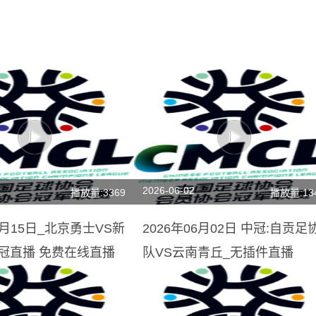
2026-06-02
播放量:3369
播放量:13
07月15日_北京勇士VS新
2026年06月02日 中冠:自贡足
中冠直播 免费在线直播
队VS云南青丘_无插件直播