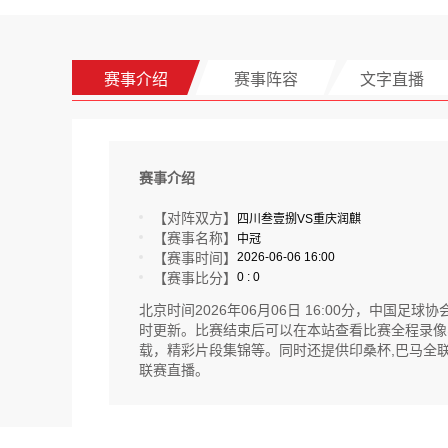
赛事介绍
赛事阵容
文字直播
赛事介绍
【对阵双方】
四川叁壹捌VS重庆润麒
【赛事名称】
中冠
【赛事时间】
2026-06-06 16:00
【赛事比分】
0 : 0
北京时间2026年06月06日 16:00分，中
时更新。比赛结束后可以在本站查看比赛全程录像
载，精彩片段集锦等。同时还提供印桑杯,巴马全联,意
联赛直播。