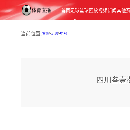
首页
足球
篮球
回放
视频
新闻
其他
当前位置:
>
>
首页
足球
中冠
四川叁壹