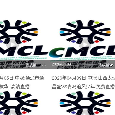
2026-04-09
播放量:5626
播放量:49
5月05日 中冠:通辽市通
2026年04月09日 中冠 山西太
津棣华_高清直播
昌盛VS青岛追风少年 免费直播