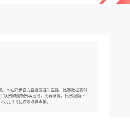
观看比赛。本站同步官方直播源准时直播，比赛数据实时
军联赛的最新赛事直播，比赛录像，比赛视频下
法篮乙,俄贝洛瓦联等联赛直播。