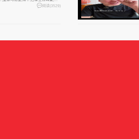
。本站提供最全的篮球视频足球视频,
阅读(3529)