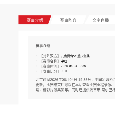
赛事介绍
赛事阵容
文字直播
赛事介绍
【对阵双方】
云南爨合VS重庆润麒
【赛事名称】
中冠
【赛事时间】
2026-06-04 19:35
【赛事比分】
0 : 0
北京时间2026年06月04日 19:35分，中
更新。比赛结束后可以在本站查看比赛全程录像、
载，精彩片段集锦等。同时还提供澳首甲,阿尔巴杯,葡