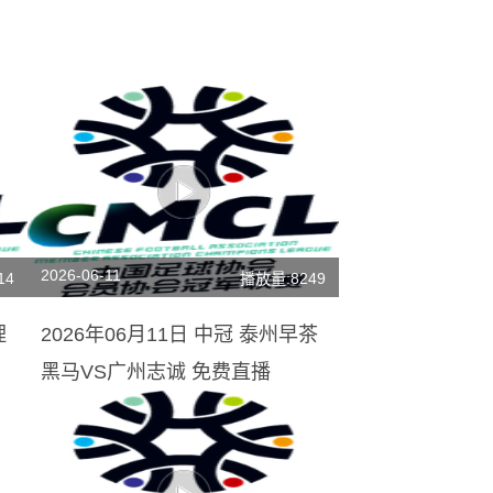
2026-06-11
14
播放量:8249
理
2026年06月11日 中冠 泰州早茶
黑马VS广州志诚 免费直播