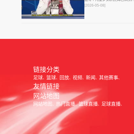
[2026-05-08]
球,精彩体育剪辑视频在线播放
集锦,录像。
链接分类
足球
篮球
回放
视频
新闻
其他赛事
友情链接
网站地图
网站地图
热门直播
篮球直播
足球直播