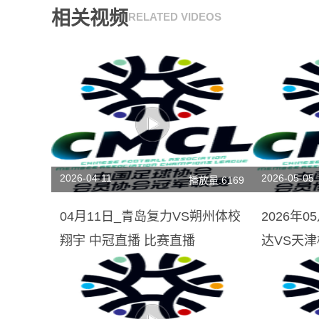
相关视频
RELATED VIDEOS
2026-04-11
2026-05-05
播放量:6169
04月11日_青岛复力VS朔州体校
2026年0
翔宇 中冠直播 比赛直播
达VS天