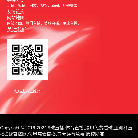
足球
篮球
回放
视频
新闻
其他赛事
友情链接
网站地图
网站地图
热门直播
篮球直播
足球直播
关注我们
扫描上方二维码
Copyright © 2018-2024 9球直播,体育直播,法甲免费看球,亚洲杯直
播,9球直播网,法甲高清直播,五大联赛免费 版权所有