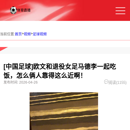
>
>
当前位置:
首页
视频
足球视频
[中国足球]欧文和退役女足马德李一起吃
饭，怎么俩人靠得这么近啊！
发布时间:
2026-04-26
阅读(
1155)