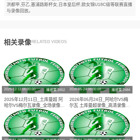
洪都甲,芬乙,塞浦路斯杯女,日本皇后杯,欧女锦U18C级等联赛直播
与录像回放。
相关录像
RELATED VIDEOS
2025-12-11 05:00:00
2026-05-24 08:00:00
播放量:2652
播放量:2484
2025年12月11日_土库曼超 阿
2026年05月24日_阿哈尔VS梅
哈尔VS梅尔瓦录像_全场录像
尔瓦 土库曼超录像_高清录像
【高清回放】
【全场回放】