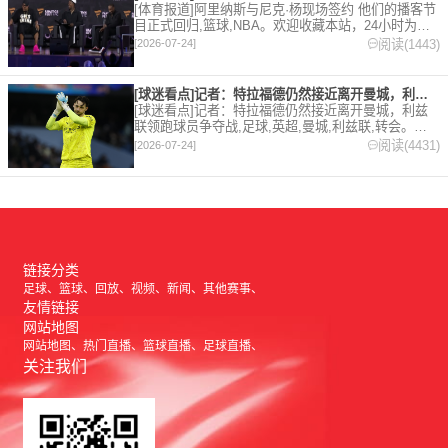
[体育报道]阿里纳斯与尼克·杨现场签约 他们的播客节
目正式回归,篮球,NBA。欢迎收藏本站，24小时为你
更新最新的足球，篮球体育资讯。
阅读(1443)
[2026-07-24]
[球迷看点]记者：特拉福德仍然接近离开曼城，利兹联领跑球员争
[球迷看点]记者：特拉福德仍然接近离开曼城，利兹
联领跑球员争夺战,足球,英超,曼城,利兹联,转会。欢
迎收藏本站，24小时为你更新最新的足球，篮球体育
阅读(4431)
[2026-07-24]
资讯。
链接分类
足球
篮球
回放
视频
新闻
其他赛事
友情链接
网站地图
网站地图
热门直播
篮球直播
足球直播
关注我们