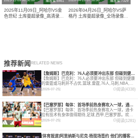
2025-11-09 06:30:00
2026-04-26 07:30:00
播放量:6461
播放量:7329
2025年11月09日_阿哈尔VS金
2026年04月26日_阿哈尔VS萨
色世纪 土库曼超录像_高清录像
格丹 土库曼超录像_全场录像
【全场回放】
【高清回放】
推荐新闻
RELATED NEWS
【詹姆斯】巴克利：76人必须要冲出东部 但碰到健康的雷霆或马
【詹姆斯】巴克利：76人必须要冲出东部 但碰到健康
的雷霆或马刺并不占优,篮球,雷霆,76人,马刺,NBA,詹
姆斯。欢迎收藏本站，24小时为你更新最新的足球，
阅读(4338)
[2026-07-25]
篮球体育资讯。
【巴塞罗那】每体：首场季前热身赛攻入一球，通卡拉有技术有身体
【巴塞罗那】每体：首场季前热身赛攻入一球，通卡
拉有技术有身体值得期待,足球,西甲,巴塞罗那。欢迎
收藏本站，24小时为你更新最新的足球，篮球体育资
阅读(1281)
[2026-07-25]
讯。
[体育报道]阿里纳斯与尼克·杨现场签约 他们的播客节目正式回