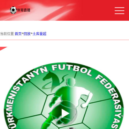
>
>
当前位置:
首页
回放
土库曼超