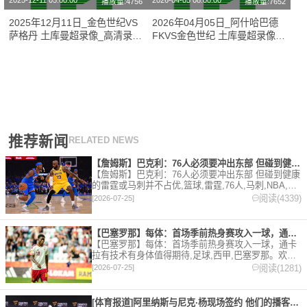
2025-12-11 05:00:00
2026-04-05 08:00:00
播放量:4756
播放量:7652
2025年12月11日_金色世纪VS
2026年04月05日_阿什哈巴德
萨格丹 土库曼超录像_高清录像
FKVS金色世纪 土库曼超录像_
【全场回放】
全场录像【视频集锦】
推荐新闻
RELATED NEWS
【詹姆斯】巴克利：76人必须要冲出东部 但碰到健康的雷霆或马
【詹姆斯】巴克利：76人必须要冲出东部 但碰到健康
的雷霆或马刺并不占优,篮球,雷霆,76人,马刺,NBA,詹
姆斯。欢迎收藏本站，24小时为你更新最新的足球，
阅读(4339)
[2026-07-25]
篮球体育资讯。
【巴塞罗那】每体：首场季前热身赛攻入一球，通卡拉有技术有身体
【巴塞罗那】每体：首场季前热身赛攻入一球，通卡
拉有技术有身体值得期待,足球,西甲,巴塞罗那。欢迎
收藏本站，24小时为你更新最新的足球，篮球体育资
阅读(1281)
[2026-07-25]
讯。
[体育报道]阿里纳斯与尼克·杨现场签约 他们的播客节目正式回