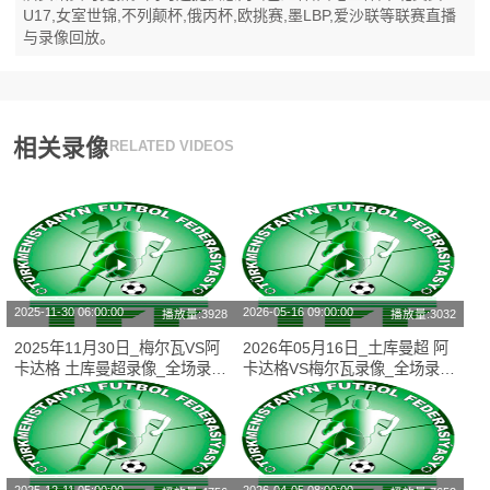
U17,女室世锦,不列颠杯,俄丙杯,欧挑赛,墨LBP,爱沙联等联赛直播
与录像回放。
相关录像
RELATED VIDEOS
2025-11-30 06:00:00
2026-05-16 09:00:00
播放量:3928
播放量:3032
2025年11月30日_梅尔瓦VS阿
2026年05月16日_土库曼超 阿
卡达格 土库曼超录像_全场录像
卡达格VS梅尔瓦录像_全场录像
【高清回放】
【高清回放】