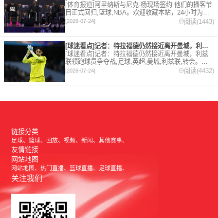
[体育报道]阿里纳斯与尼克·杨现场签约 他们的播客节
目正式回归,篮球,NBA。欢迎收藏本站，24小时为你
更新最新的足球，篮球体育资讯。
阅读(1443)
[2026-07-24]
[球迷看点]记者：特拉福德仍然接近离开曼城，利兹联领跑球员争
[球迷看点]记者：特拉福德仍然接近离开曼城，利兹
联领跑球员争夺战,足球,英超,曼城,利兹联,转会。欢
迎收藏本站，24小时为你更新最新的足球，篮球体育
阅读(4432)
[2026-07-24]
资讯。
链接分类
足球
篮球
回放
视频
新闻
其他赛事
友情链接
网站地图
网站地图
热门直播
篮球直播
足球直播
关注我们