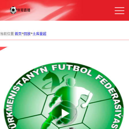
>
>
当前位置:
首页
回放
土库曼超