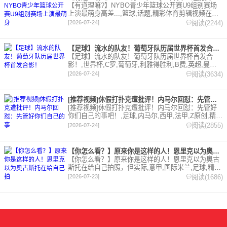
【有道理嘛?】NYBO青少年篮球公开赛U9组别赛场
上演最萌身高差...,篮球,话题,精彩体育剪辑视频在线
播放。本站提供最全的篮球视频足球视频,集锦,录
阅读(2244)
[2026-07-24]
像。
【足球】流水的队友！葡萄牙队历届世界杯首发合影！
【足球】流水的队友！葡萄牙队历届世界杯首发合
影！,世界杯,C罗,葡萄牙,利雅得胜利,B费,英超,曼联,
足球,精彩体育剪辑视频在线播放。本站提供最全的篮
阅读(3634)
[2026-07-24]
球视频足球视频,集锦,录像。
[推荐视频]休假打扑克遭批评！内马尔回怼：先管好你们自己的事
[推荐视频]休假打扑克遭批评！内马尔回怼：先管好
你们自己的事吧！,足球,内马尔,西甲,法甲,Z原创,精彩
体育剪辑视频在线播放。本站提供最全的篮球视频足
阅读(2855)
[2026-07-24]
球视频,集锦,录像。
【你怎么看？】原来你是这样的人！恩里克以为奥古斯托在给自己拍
【你怎么看？】原来你是这样的人！恩里克以为奥古
斯托在给自己拍照，但实际,意甲,国际米兰,足球,精彩
体育剪辑视频在线播放。本站提供最全的篮球视频足
阅读(1686)
[2026-07-23]
球视频,集锦,录像。