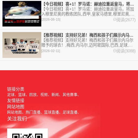
【今日视频】喜+1！罗马诺：赫迪拉重返皇马，将加入穆里尼奥的
【今日视频】喜+1！罗马诺：赫迪拉重返皇马，将加
入穆里尼奥的教练团队,西甲,皇家马德里,穆里尼奥,足
球,精彩体育剪辑视频在线播放。本站提供最全的篮球
阅读(2677)
[2026-06-15]
视频足球视频,集锦,录像。
【推荐视频】支持好兄弟！梅西和孩子们展示内马尔赠予的球衣！
【推荐视频】支持好兄弟！梅西和孩子们展示内马尔
赠予的球衣！,梅西,内马尔,迈阿密国际,巴西,足球,精
彩体育剪辑视频在线播放。本站提供最全的篮球视频
阅读(3088)
[2026-02-11]
足球视频,集锦,录像。
链接分类
足球
篮球
回放
视频
新闻
其他赛事
友情链接
网站地图
网站地图
热门直播
篮球直播
足球直播
关注我们