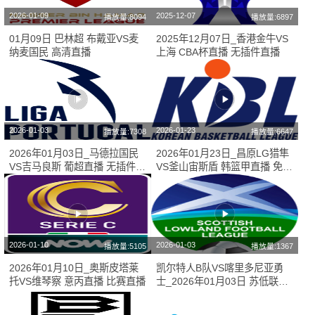
2026-01-09
2025-12-07
播放量:8094
播放量:6897
01月09日 巴林超 布戴亚VS麦
2025年12月07日_香港金牛VS
纳麦国民 高清直播
上海 CBA杯直播 无插件直播
2026-01-03
2026-01-23
播放量:7308
播放量:6647
2026年01月03日_马德拉国民
2026年01月23日_昌原LG猎隼
VS吉马良斯 葡超直播 无插件直
VS釜山宙斯盾 韩篮甲直播 免费
播
直播
2026-01-10
2026-01-03
播放量:5105
播放量:1367
2026年01月10日_奥斯皮塔莱
凯尔特人B队VS喀里多尼亚勇
托VS维琴察 意丙直播 比赛直播
士_2026年01月03日 苏低联赛
事高清直播