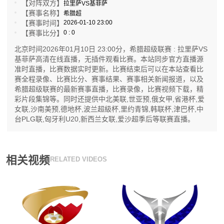
【对阵双方】
拉里萨VS基菲萨
【赛事名称】
希腊超
【赛事时间】
2026-01-10 23:00
【赛事比分】
0 : 0
北京时间2026年01月10日 23:00分，希腊超级联赛 : 拉里萨VS
基菲萨高清在线直播，无插件观看比赛。本站同步官方直播源
准时直播，比赛数据实时更新。比赛结束后可以在本站查看比
赛全程录像、比赛比分、赛事结果、赛事相关新闻报道，以及
希腊超级联赛的最新赛事直播，比赛录像，比赛视频下载，精
彩片段集锦等。同时还提供中北美联,世亚预,俄女甲,省港杯,爱
女联,沙南美预,德地杯,波兰超級杯,里约青锦,韩联杯,津巴杯,中
台PLG联,匈牙利U20,新西兰女联,爱沙超季后等联赛直播。
相关视频
RELATED VIDEOS