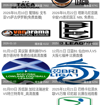
2026-01-10
2026-01-22
播放量:7692
播放量:6741
2026年01月10日 葡锦标 戈韦
2026年01月22日 塔斯马尼亚跳
亚VS萨古伊罗斯[免费直播]
伞蚁VS悉尼国王 NBL 免费在线
高清直播
2026-01-10
2025-12-21
播放量:4132
播放量:4430
01月10日 英议联 索利赫尔VS
12月21日 日篮B1 仙台89人VS
奥尔德肖特 免费在线高清直播
大阪七福神 比赛直播
2026-01-03
2025-12-21
播放量:2582
播放量:6256
01月03日 苏低联:加拉法瑞迪安
2025年12月21日 巴杨卡拉泗水
VS特兰特青年_高清直播
联VS万隆 印尼超 比赛在线观看