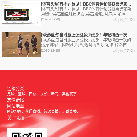
[体育头条]有不同意见！BBC体育评论员投票选赖斯为赛季英超
[体育头条]有不同意见！BBC体育评论员投票选赖斯
为赛季英超最佳球员,B费,英超,曼联,阿森纳,足球,精
彩体育剪辑视频在线播放。本站提供最全的篮球视频
阅读(1112)
[2026-05-29]
足球视频,集锦,录像。
[球迷看点]当时腿上还没多少纹身！年轻梅西一次的热身训练！
[球迷看点]当时腿上还没多少纹身！年轻梅西一次的
热身训练！,阿根廷,梅西,迈阿密国际,足球,精彩体育
剪辑视频在线播放。本站提供最全的篮球视频足球视
阅读(1273)
[2025-12-18]
频,集锦,录像。
链接分类
足球
篮球
回放
视频
新闻
其他赛事
友情链接
网站地图
网站地图
热门直播
篮球直播
足球直播
关注我们