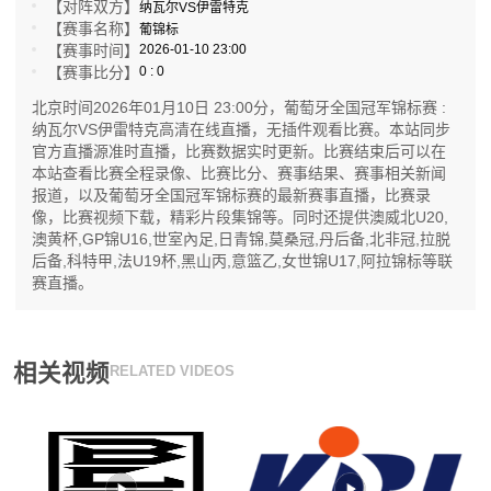
【对阵双方】
纳瓦尔VS伊雷特克
【赛事名称】
葡锦标
【赛事时间】
2026-01-10 23:00
【赛事比分】
0 : 0
北京时间2026年01月10日 23:00分，葡萄牙全国冠军锦标赛 :
纳瓦尔VS伊雷特克高清在线直播，无插件观看比赛。本站同步
官方直播源准时直播，比赛数据实时更新。比赛结束后可以在
本站查看比赛全程录像、比赛比分、赛事结果、赛事相关新闻
报道，以及葡萄牙全国冠军锦标赛的最新赛事直播，比赛录
像，比赛视频下载，精彩片段集锦等。同时还提供澳威北U20,
澳黄杯,GP锦U16,世室內足,日青锦,莫桑冠,丹后备,北非冠,拉脱
后备,科特甲,法U19杯,黑山丙,意篮乙,女世锦U17,阿拉锦标等联
赛直播。
相关视频
RELATED VIDEOS