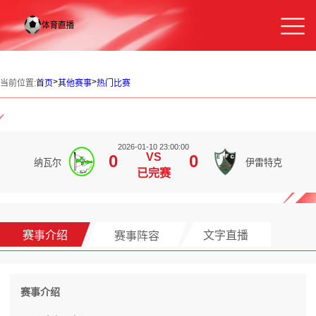
>
>
当前位置:
首页
其他赛事
热门比赛
2026-01-10 23:00:00
VS
0
0
纳瓦尔
伊雷特克
已完赛
赛事介绍
赛事阵容
文字直播
赛事介绍