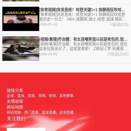
[体育视频]突发恶疾！哈登关键1+1 徐静雨狂吹哈登是历史一
[体育视频]突发恶疾！哈登关键1+1 徐静雨狂吹哈登
是历史一分王！,NBA,徐静雨,骑士,哈登,篮球,精彩体
育剪辑视频在线播放。本站提供最全的篮球视频足球
阅读(570)
[2026-05-14]
视频,集锦,录像。
[视频/集锦]乔治娜：有女孩嘲笑我以前是卖包的,现在这些包我
[视频/集锦]乔治娜：有女孩嘲笑我以前是卖包的,现在
这些包我全买了，这就是差距！,Z原创,C罗,利雅得胜
利,足球,精彩体育剪辑视频在线播放。本站提供最全
阅读(2542)
[2026-03-09]
的篮球视频足球视频,集锦,录像。
链接分类
足球
篮球
回放
视频
新闻
其他赛事
友情链接
网站地图
网站地图
热门直播
篮球直播
足球直播
关注我们