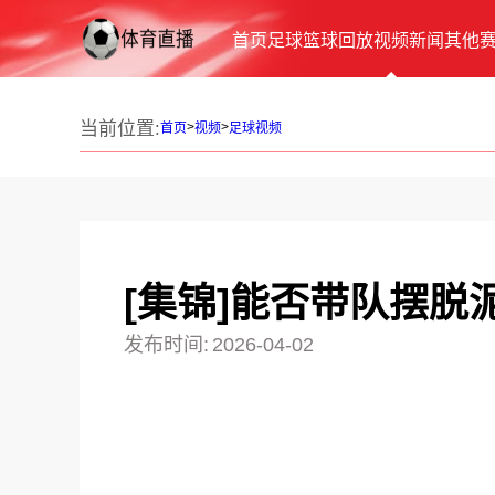
首页
足球
篮球
回放
视频
新闻
其他
当前位置:
>
>
首页
视频
足球视频
[集锦]能否带队摆脱
发布时间:
2026-04-02