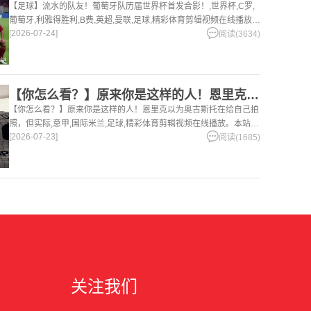
【足球】流水的队友！葡萄牙队历届世界杯首发合影！,世界杯,C罗,
葡萄牙,利雅得胜利,B费,英超,曼联,足球,精彩体育剪辑视频在线播放。
[2026-07-24]
本站提供最全的篮球视频足球视频,集锦,录像。
阅读(3634)
【你怎么看？】原来你是这样的人！恩里克以为奥古斯托在给自己拍
【你怎么看？】原来你是这样的人！恩里克以为奥古斯托在给自己拍
照，但实际,意甲,国际米兰,足球,精彩体育剪辑视频在线播放。本站提
[2026-07-23]
供最全的篮球视频足球视频,集锦,录像。
阅读(1685)
关注我们