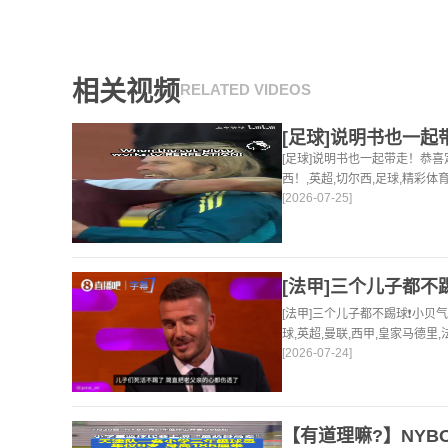
相关视频
RELATED VIDEOS
[足球]说明书也一起带走！恭
西！,英超,切尔西,足球,精彩
[2026-07-25]
篮球视频足球视频,集锦,录像。
[法甲]三个儿子都不踢球❗️小
球,英超,曼联,西甲,皇家马德里,
[2026-07-24]
创,精彩体育剪辑视频在线播放
集锦,录像。