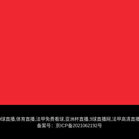
18-2024 9球直播,体育直播,法甲免费看球,亚洲杯直播,9球直播网,法甲高
备案号：
京ICP备2021062192号