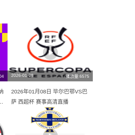
2026-01-08
04
播放量:6575
纳
2026年01月08日 毕尔巴鄂VS巴
青
萨 西超杯 赛事高清直播