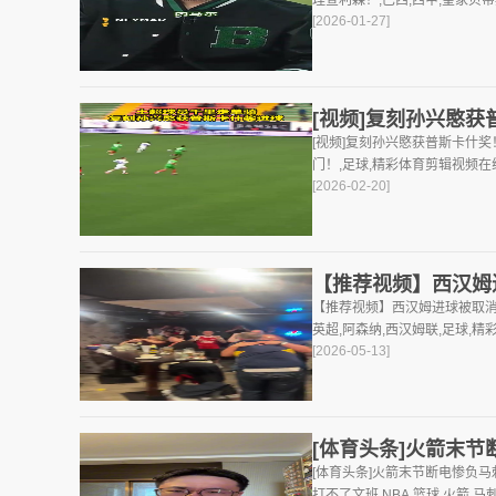
理查利森！,巴西,西甲,皇家贝蒂
[2026-01-27]
罗,英超,热刺,足球,精彩体育
视频足球视频,集锦,录像。
[视频]复刻孙兴愍获普斯卡什
门！,足球,精彩体育剪辑视频
[2026-02-20]
球视频,集锦,录像。
【推荐视频】西汉姆进球被取消
英超,阿森纳,西汉姆联,足球,
[2026-05-13]
全的篮球视频足球视频,集锦,录
[体育头条]火箭末节断电惨负
打不了文班,NBA,篮球,火箭,马