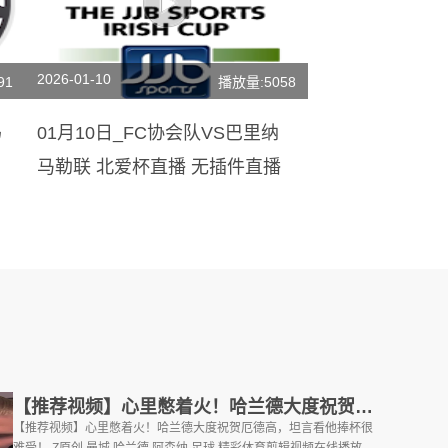
2026-01-10
91
播放量:5058
玛
01月10日_FC协会队VS巴里纳
马勒联 北爱杯直播 无插件直播
【推荐视频】心里憋着火！哈兰德大度祝贺厄德高，坦言看他捧杯很
【推荐视频】心里憋着火！哈兰德大度祝贺厄德高，坦言看他捧杯很