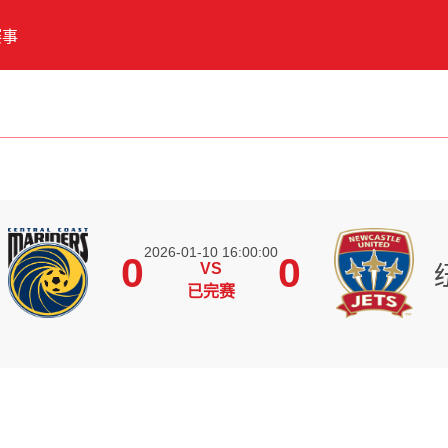
赛事
2026-01-10 16:00:00
0
0
VS
已完赛