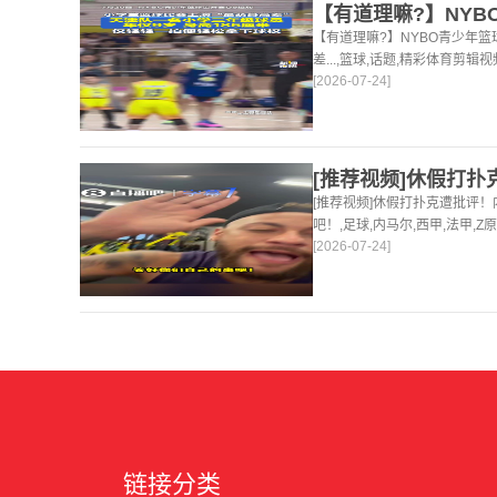
【有道理嘛?】NYBO青少年
差...,篮球,话题,精彩体育
[2026-07-24]
频足球视频,集锦,录像。
[推荐视频]休假打扑克遭批评
吧！,足球,内马尔,西甲,法甲,
[2026-07-24]
提供最全的篮球视频足球视频,
链接分类