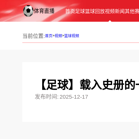
首页
足球
篮球
回放
视频
新闻
其他
当前位置:
>
>
首页
视频
篮球视频
【足球】载入史册的
发布时间:
2025-12-17