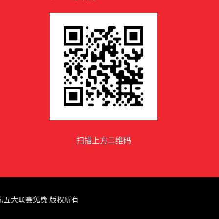
扫描上方二维码
清直播,五大联赛免费 版权所有