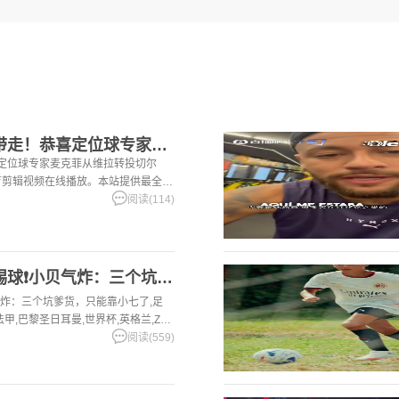
[足球]说明书也一起带走！恭喜定位球专家麦克菲从维拉转投切尔
喜定位球专家麦克菲从维拉转投切尔
体育剪辑视频在线播放。本站提供最全的
阅读(114)
[法甲]三个儿子都不踢球❗️小贝气炸：三个坑爹货，只能靠小七
贝气炸：三个坑爹货，只能靠小七了,足
法甲,巴黎圣日耳曼,世界杯,英格兰,Z原
。本站提供最全的篮球视频足球视频,
阅读(559)