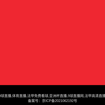
18-2024 9球直播,体育直播,法甲免费看球,亚洲杯直播,9球直播网,法甲高
备案号：
京ICP备2021062192号