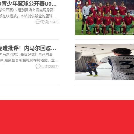
【有道理嘛?】NYBO青少年篮球公开赛U9组别赛场上演最萌身
篮球公开赛U9组别赛场上演最萌身高
剪辑视频在线播放。本站提供最全的篮球视
阅读(2243)
[推荐视频]休假打扑克遭批评！内马尔回怼：先管好你们自己的事
！内马尔回怼：先管好你们自己的事
Z原创,精彩体育剪辑视频在线播放。本站
集锦,录像。
阅读(2852)