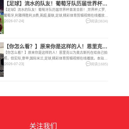
【足球】流水的队友！葡萄牙队历届世界杯首发合影！
【足球】流水的队友！葡萄牙队历届世界杯首发合影！,世界杯,C罗,
葡萄牙,利雅得胜利,B费,英超,曼联,足球,精彩体育剪辑视频在线播放。
[2026-07-24]
本站提供最全的篮球视频足球视频,集锦,录像。
阅读(3634)
【你怎么看？】原来你是这样的人！恩里克以为奥古斯托在给自己拍
【你怎么看？】原来你是这样的人！恩里克以为奥古斯托在给自己拍
照，但实际,意甲,国际米兰,足球,精彩体育剪辑视频在线播放。本站提
[2026-07-23]
供最全的篮球视频足球视频,集锦,录像。
阅读(1685)
关注我们