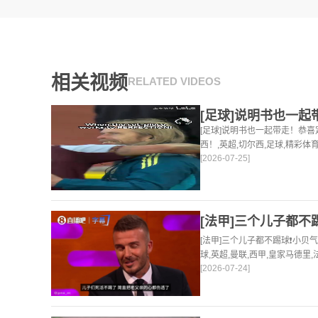
相关视频
RELATED VIDEOS
[足球]说明书也一起带走！恭
西！,英超,切尔西,足球,精彩
[2026-07-25]
篮球视频足球视频,集锦,录像。
[法甲]三个儿子都不踢球❗️小
球,英超,曼联,西甲,皇家马德里,
[2026-07-24]
创,精彩体育剪辑视频在线播放
集锦,录像。