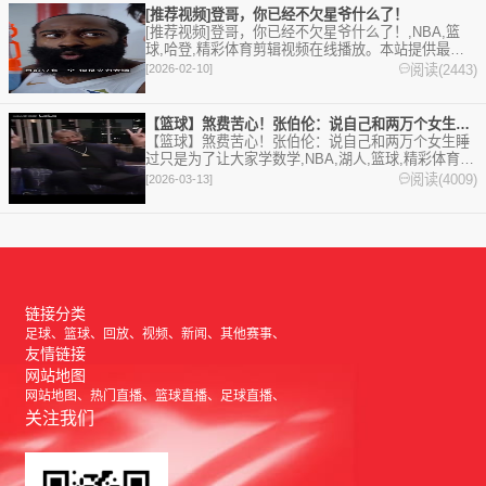
[推荐视频]登哥，你已经不欠星爷什么了！
[推荐视频]登哥，你已经不欠星爷什么了！,NBA,篮
球,哈登,精彩体育剪辑视频在线播放。本站提供最全
的篮球视频足球视频,集锦,录像。
阅读(2443)
[2026-02-10]
【篮球】煞费苦心！张伯伦：说自己和两万个女生睡过只是为了让大
【篮球】煞费苦心！张伯伦：说自己和两万个女生睡
过只是为了让大家学数学,NBA,湖人,篮球,精彩体育剪
辑视频在线播放。本站提供最全的篮球视频足球视频,
阅读(4009)
[2026-03-13]
集锦,录像。
链接分类
足球
篮球
回放
视频
新闻
其他赛事
友情链接
网站地图
网站地图
热门直播
篮球直播
足球直播
关注我们