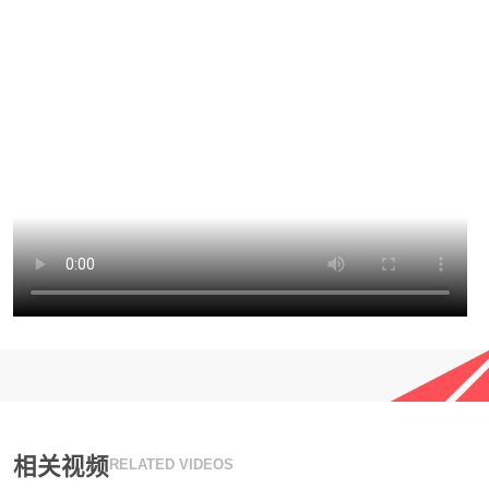
相关视频
RELATED VIDEOS