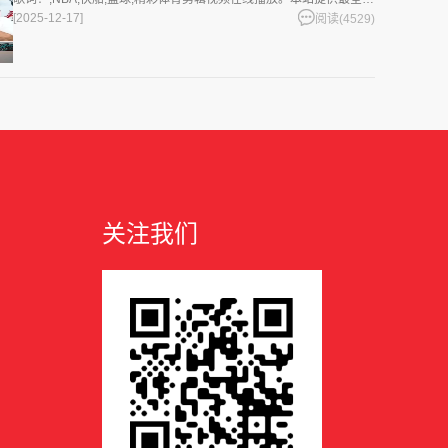
[2025-12-17]
篮球视频足球视频,集锦,录像。
阅读(4529)
关注我们