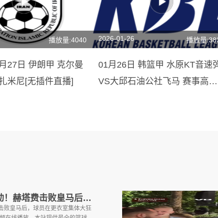
2026-01-26
播放量:4040
播放量:38
1月27日 伊朗甲 克尔曼
01月26日 韩篮甲 水原KT音速
扎米尼[无插件直播]
VS大邱石油公社飞马 赛事高清
直播
[体育视频]大喇叭启动！赫塔费击败皇马后，球员在更衣室集体大
费击败皇马后，球员在更衣室集体大狂