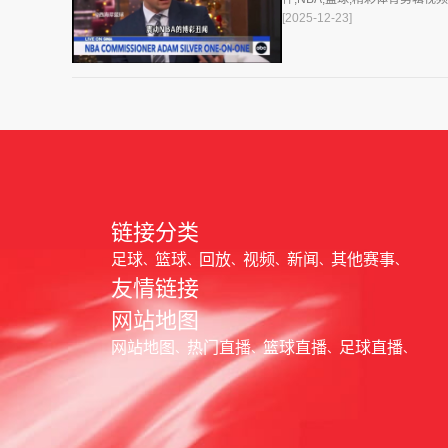
[2025-12-23]
足球视频,集锦,录像。
链接分类
足球
篮球
回放
视频
新闻
其他赛事
友情链接
网站地图
网站地图
热门直播
篮球直播
足球直播