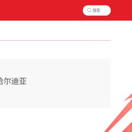

哈尔迪亚