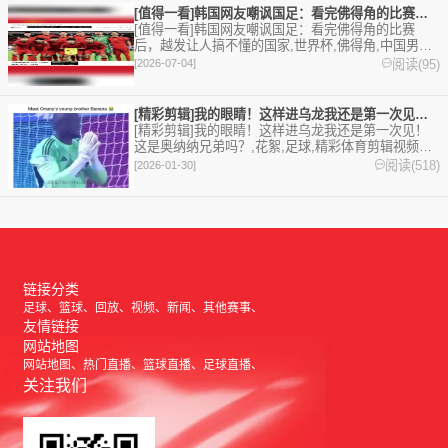
[值得一看]韩国网友嘲讽国足：看完佛得角的比赛后，越发让人搞
[值得一看]韩国网友嘲讽国足：看完佛得角的比赛
后，越发让人搞不懂的国家,世界杯,佛得角,中国男足,
中国足球,足球,精彩体育剪辑视频在线播放。本站提
阅读(95)
[2026-07-04]
供最全的篮球视频足球视频,集锦,录像。
[精彩剪辑]我的眼睛！这样进乌龙我还是第一次见！这是奥纳纳兄
[精彩剪辑]我的眼睛！这样进乌龙我还是第一次见！
这是奥纳纳兄弟吗？,花絮,足球,精彩体育剪辑视频在
线播放。本站提供最全的篮球视频足球视频,集锦,录
阅读(518)
[2026-01-30]
像。
链接分类
足球
篮球
回放
视频
新闻
其他赛事
友情链接
网站地图
网站地图
热门直播
篮球直播
足球直播
关注我们