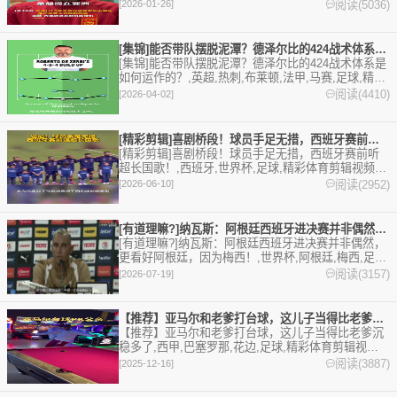
体育剪辑视频在线播放。本站提供最全的篮球视频足
阅读(5036)
[2026-01-26]
球视频,集锦,录像。
[集锦]能否带队摆脱泥潭？德泽尔比的424战术体系是如何运作
[集锦]能否带队摆脱泥潭？德泽尔比的424战术体系是
如何运作的？,英超,热刺,布莱顿,法甲,马赛,足球,精彩
体育剪辑视频在线播放。本站提供最全的篮球视频足
阅读(4410)
[2026-04-02]
球视频,集锦,录像。
[精彩剪辑]喜剧桥段！球员手足无措，西班牙赛前听超长国歌！
[精彩剪辑]喜剧桥段！球员手足无措，西班牙赛前听
超长国歌！,西班牙,世界杯,足球,精彩体育剪辑视频在
线播放。本站提供最全的篮球视频足球视频,集锦,录
阅读(2952)
[2026-06-10]
像。
[有道理嘛?]纳瓦斯：阿根廷西班牙进决赛并非偶然，更看好阿根
[有道理嘛?]纳瓦斯：阿根廷西班牙进决赛并非偶然，
更看好阿根廷，因为梅西！,世界杯,阿根廷,梅西,足
球,精彩体育剪辑视频在线播放。本站提供最全的篮球
阅读(3157)
[2026-07-19]
视频足球视频,集锦,录像。
【推荐】亚马尔和老爹打台球，这儿子当得比老爹沉稳多了
【推荐】亚马尔和老爹打台球，这儿子当得比老爹沉
稳多了,西甲,巴塞罗那,花边,足球,精彩体育剪辑视频
在线播放。本站提供最全的篮球视频足球视频,集锦,
阅读(3887)
[2025-12-16]
录像。