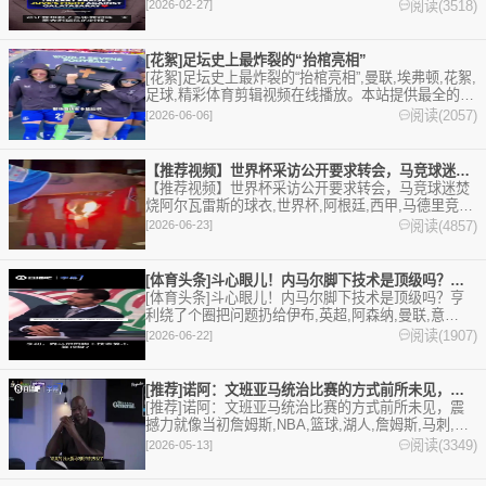
原创,精彩体育剪辑视频在线播放。本站提供最全的篮
阅读(3518)
[2026-02-27]
球视频足球视频,集锦,录像。
[花絮]足坛史上最炸裂的“抬棺亮相”
[花絮]足坛史上最炸裂的“抬棺亮相”,曼联,埃弗顿,花絮,
足球,精彩体育剪辑视频在线播放。本站提供最全的篮
球视频足球视频,集锦,录像。
阅读(2057)
[2026-06-06]
【推荐视频】世界杯采访公开要求转会，马竞球迷焚烧阿尔瓦雷斯的
【推荐视频】世界杯采访公开要求转会，马竞球迷焚
烧阿尔瓦雷斯的球衣,世界杯,阿根廷,西甲,马德里竞
技,足球,精彩体育剪辑视频在线播放。本站提供最全
阅读(4857)
[2026-06-23]
的篮球视频足球视频,集锦,录像。
[体育头条]斗心眼儿！内马尔脚下技术是顶级吗？亨利绕了个圈把
[体育头条]斗心眼儿！内马尔脚下技术是顶级吗？亨
利绕了个圈把问题扔给伊布,英超,阿森纳,曼联,意
甲,AC米兰,国际米兰,尤文图斯,世界杯,巴西,内马尔,
阅读(1907)
[2026-06-22]
足球,Z原创,西甲,巴塞罗那,法甲,巴黎圣日耳曼,精彩体
育剪辑视频在线播放。本站提供最全的篮球视频足球
视频,集锦,录像。
[推荐]诺阿：文班亚马统治比赛的方式前所未见，震撼力就像当初
[推荐]诺阿：文班亚马统治比赛的方式前所未见，震
撼力就像当初詹姆斯,NBA,篮球,湖人,詹姆斯,马刺,文
班亚马,精彩体育剪辑视频在线播放。本站提供最全的
阅读(3349)
[2026-05-13]
篮球视频足球视频,集锦,录像。