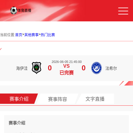
>
>
当前位置:
首页
其他赛事
热门比赛
2026-06-05 21:45:00
VS
0
0
海伊洼
法希尔
已完赛
赛事介绍
赛事阵容
文字直播
赛事介绍