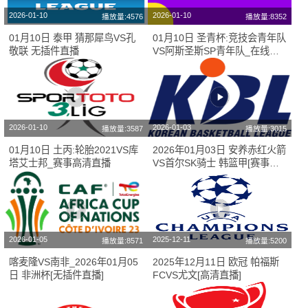
2026-01-10
2026-01-10
播放量:4576
播放量:8352
01月10日 泰甲 猜那犀鸟VS孔
01月10日 圣青杯:竞技会青年队
敬联 无插件直播
VS阿斯圣斯SP青年队_在线直
播
2026-01-10
2026-01-03
播放量:3587
播放量:3015
01月10日 土丙:轮胎2021VS库
2026年01月03日 安养赤红火箭
塔艾士邦_赛事高清直播
VS首尔SK骑士 韩篮甲[赛事高
清直播]
2026-01-05
2025-12-11
播放量:8571
播放量:5200
喀麦隆VS南非_2026年01月05
2025年12月11日 欧冠 帕福斯
日 非洲杯[无插件直播]
FCVS尤文[高清直播]