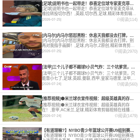
[足球]说明书也一起带走！恭喜定位球专家麦克菲从维拉转投切尔
[足球]说明书也一起带走！恭喜定位球专家麦克菲从
维拉转投切尔西！,英超,切尔西,足球,精彩体育剪辑视
频在线播放。本站提供最全的篮球视频足球视频,集
阅读(114)
[2026-07-25]
锦,录像。
[内马尔]内马尔怒怼黑粉：休息天我都没去打牌，别再对我指手画
[内马尔]内马尔怒怼黑粉：休息天我都没去打牌，别
再对我指手画脚！,足球,内马尔,Z原创,精彩体育剪辑
视频在线播放。本站提供最全的篮球视频足球视频,集
阅读(2970)
[2026-07-25]
锦,录像。
[法甲]三个儿子都不踢球❗️小贝气炸：三个坑爹货，只能靠小七
[法甲]三个儿子都不踢球❗️小贝气炸：三个坑爹货，只
能靠小七了,足球,英超,曼联,西甲,皇家马德里,法甲,巴
黎圣日耳曼,世界杯,英格兰,Z原创,精彩体育剪辑视频
阅读(560)
[2026-07-24]
在线播放。本站提供最全的篮球视频足球视频,集锦,
录像。
[推荐视频]⚫米兰球衣宣传视频：超级英雄真的存在！
[推荐视频]⚫米兰球衣宣传视频：超级英雄真的存
在！,意甲,AC米兰,足球,精彩体育剪辑视频在线播
放。本站提供最全的篮球视频足球视频,集锦,录像。
阅读(1479)
[2026-07-24]
【有道理嘛?】NYBO青少年篮球公开赛U9组别赛场上演最萌身
【有道理嘛?】NYBO青少年篮球公开赛U9组别赛场