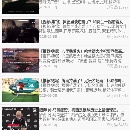
蜘蛛侠广告！,西甲,巴塞罗那,西班牙,足球,精彩体育
剪辑视频在线播放。本站提供最全的篮球视频足球视
阅读(1577)
[2026-06-27]
频,集锦,录像。
【视频/集锦】佩德里谈恋爱了？和费兰一起带着女伴拜访朋友
【视频/集锦】佩德里谈恋爱了？和费兰一起带着女伴
拜访朋友,西甲,巴塞罗那,花边,西班牙,足球,精彩体育
剪辑视频在线播放。本站提供最全的篮球视频足球视
阅读(3815)
[2025-12-15]
频,集锦,录像。
【推荐视频】心里憋着火！哈兰德大度祝贺厄德高，坦言看他捧杯很
【推荐视频】心里憋着火！哈兰德大度祝贺厄德高，
坦言看他捧杯很难受！,Z原创,曼城,哈兰德,阿森纳,足
球,精彩体育剪辑视频在线播放。本站提供最全的篮球
阅读(1782)
[2026-05-20]
视频足球视频,集锦,录像。
【推荐视频】牌面拉满了！足坛名场面：比达尔叶落归根，骑士装亮
【推荐视频】牌面拉满了！足坛名场面：比达尔叶落
归根，骑士装亮相老东家！,智利,足球,精彩体育剪辑
视频在线播放。本站提供最全的篮球视频足球视频,集
阅读(1901)
[2026-03-05]
锦,录像。
[西甲]小马哥盛赞：梅西是足球历史上最佳球员，作为领袖他会感
[西甲]小马哥盛赞：梅西是足球历史上最佳球员，作
为领袖他会感染其他人,迈阿密国际,国家队,阿根廷,梅
西,西甲,巴塞罗那,足球,Z原创,精彩体育剪辑视频在线
阅读(3486)
[2026-03-03]
播放。本站提供最全的篮球视频足球视频,集锦,录