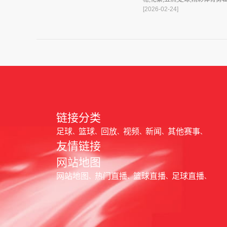
[2026-02-24]
视频足球视频,集锦,录像。
链接分类
足球
篮球
回放
视频
新闻
其他赛事
友情链接
网站地图
网站地图
热门直播
篮球直播
足球直播