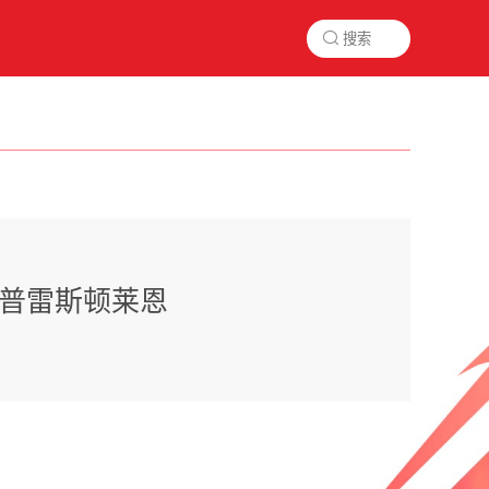

普雷斯顿莱恩