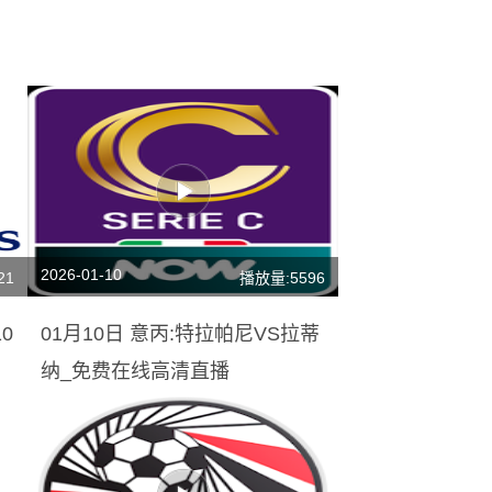
2026-01-10
21
播放量:5596
0
01月10日 意丙:特拉帕尼VS拉蒂
纳_免费在线高清直播