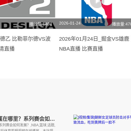
2026-01-24
播放量:1404
播放量:47
日 德乙 比勒菲尔德VS波
2026年01月24日_掘金VS雄鹿
高清直播
NBA直播 比赛直播
[精彩剪辑]马刺到底赢在哪里？系列赛会如何发展？
列赛会如何发展？,NBA,篮球,话题,