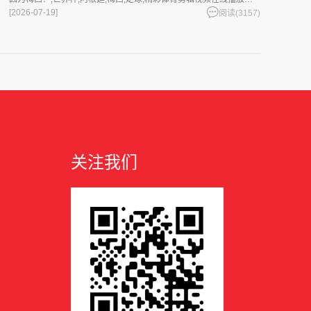
[2026-07-19]
本站提供最全的篮球视频足球视频,集锦,录像。
阅读(3157)
关注我们