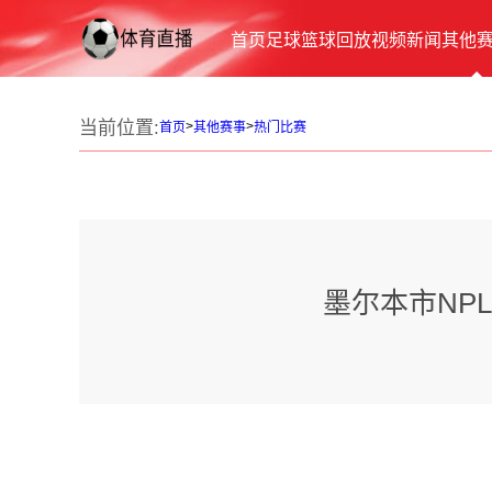
首页
足球
篮球
回放
视频
新闻
其他
当前位置:
>
>
首页
其他赛事
热门比赛
墨尔本市NPL