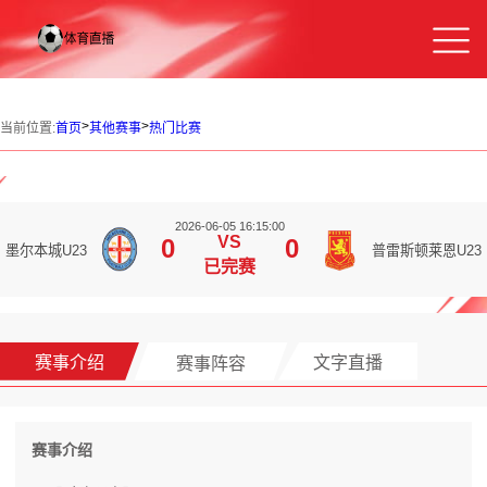
>
>
当前位置:
首页
其他赛事
热门比赛
2026-06-05 16:15:00
VS
0
0
墨尔本城U23
普雷斯顿莱恩U23
已完赛
赛事介绍
赛事阵容
文字直播
赛事介绍