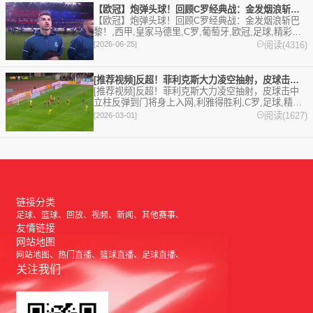
【欧冠】炮弹头球！回顾C罗经典战：金发烟浪斩巴黎！
【欧冠】炮弹头球！回顾C罗经典战：金发烟浪斩巴
黎！,西甲,皇家马德里,C罗,葡萄牙,欧冠,足球,精彩体
育剪辑视频在线播放。本站提供最全的篮球视频足球
阅读(4316)
[2026-06-25]
视频,集锦,录像。
[推荐视频]反超！菲利克斯大力凌空抽射，皮球击中立柱反弹到门
[推荐视频]反超！菲利克斯大力凌空抽射，皮球击中
立柱反弹到门将身上入网,利雅得胜利,C罗,足球,精彩
体育剪辑视频在线播放。本站提供最全的篮球视频足
阅读(1627)
[2026-03-01]
球视频,集锦,录像。
链接分类
足球
篮球
回放
视频
新闻
其他赛事
友情链接
网站地图
网站地图
热门直播
篮球直播
足球直播
关注我们